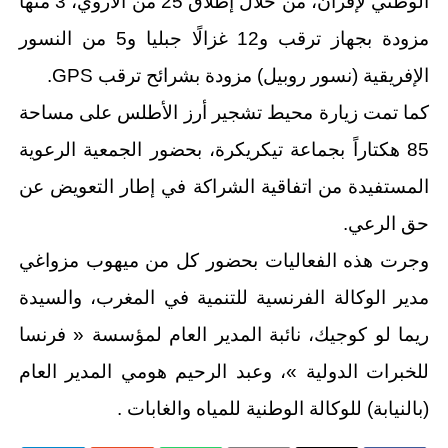
الوطني لإفران، من خلال إطلاق 25 من الأروي، 3 منها
مزودة بجهاز ترقب و12 غزالًا جبليا و5 من النسور
الإفريقية (نسور روبيل) مزودة بشرائح ترقب GPS.
كما تمت زيارة محيط تشجير أرز الأطلس على مساحة
85 هكتاراً بجماعة تيكريكرة، بحضور الجمعية الرعوية
المستفيدة من اتفاقية الشراكة في إطار التعويض عن
حق الرعي.
وجرت هذه الفعاليات بحضور كل من ميهوب مزواغي
مدير الوكالة الفرنسية للتنمية في المغرب، والسيدة
ريما لو كوجيك، نائبة المدير العام لمؤسسة « فرنسا
للخبرات الدولية »، وعبد الرحيم هومي المدير العام
(بالنيابة) للوكالة الوطنية للمياه والغابات .