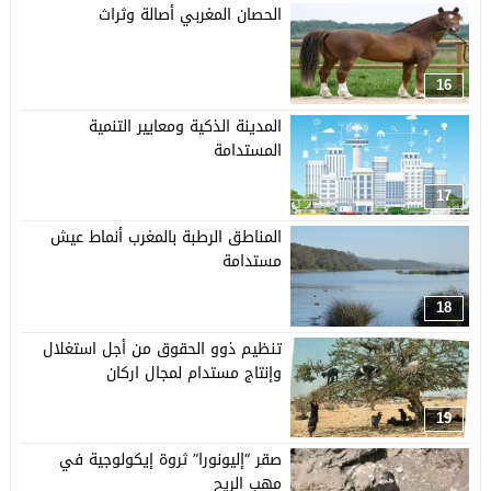
الحصان المغربي أصالة وثراث
16
المدينة الذكية ومعايير التنمية
المستدامة
17
المناطق الرطبة بالمغرب أنماط عيش
مستدامة
18
تنظيم ذوو الحقوق من أجل استغلال
وإنتاج مستدام لمجال اركان
19
صقر “إليونورا” ثروة إيكولوجية في
مهب الريح