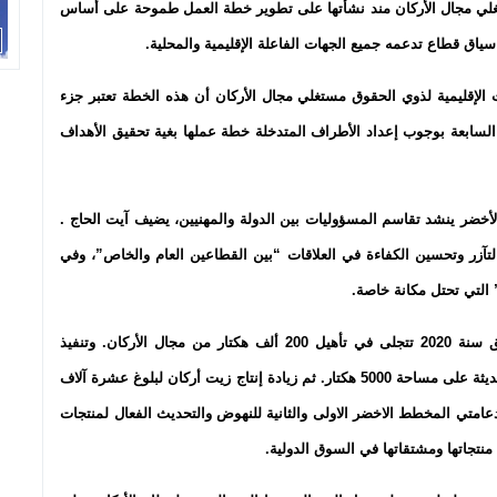
ستغلي مجال الأركان مند نشأتها على تطوير خطة العمل طموحة على أساس
سياق قطاع تدعمه جميع الجهات الفاعلة الإقليمية والمحلية.
ت الإقليمية لذوي الحقوق مستغلي مجال الأركان أن هذه الخطة تعتبر جزء
ة السابعة بوجوب إعداد الأطراف المتدخلة خطة عملها بغية تحقيق الأهداف
خضر ينشد تقاسم المسؤوليات بين الدولة والمهنيين، يضيف آيت الحاج .
لتآزر وتحسين الكفاءة في العلاقات “بين القطاعين العام والخاص”، وفي
التي تحتل مكانة خاصة.
من هذا المنطلق حددت الفيدرالية أهدافها الاستراتيجية في أفق سنة 2020 تتجلى في تأهيل 200 ألف هكتار من مجال الأركان. وتنفيذ
مشروع زراعة أركان. “Arganiculture” وتمديد زراعتها بطرق حديثة على مساحة 5000 هكتار. ثم زيادة إنتاج زيت أركان لبلوغ عشرة آلاف
ا عن إنشاء مشاريع دعامتي المخطط الاخضر الاولى والثانية للنهوض والتحديث الفعال لمنتجات
نتجاتها ومشتقاتها في السوق الدولية.