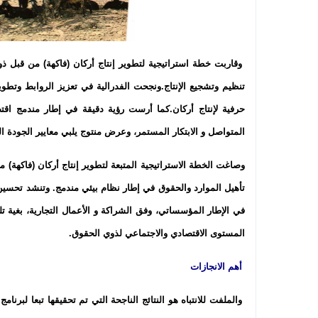
وقاربت خطة استراتيجية لتطوير إنتاج أركان (فاكهة) من قبل ذ
تنظيم وتشجيع الإنتاج.ونجحت الفدرالية في تعزيز الروابط وتط
حرفية لإنتاج أركان.كما أرست رؤية دقيقة في إطار مندمج اقتص
المتواصل و الابتكار المستمر، وعرض منتوج يلبي معايير الجودة ا
وصاغت الخطة الاستراتيجية المتبعة لتطوير إنتاج أركان (فاكهة
تأهيل الموارد والحقوق في إطار نظام بيئي مندمج. وتنشد تحسين ظ
في الإطار المؤسساتي، وفق الشراكة و الأعمال التجارية، بغية تل
المستوى الاقتصادي والاجتماعي لذوي الحقوق.
أهم الانجازات
والملفت للانتباه هو النتائج الناجحة التي تم تحقيقها تبعا لب