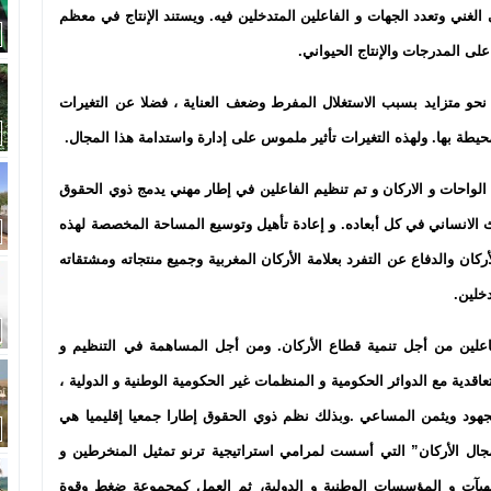
الغني وتعدد الجهات و الفاعلين المتدخلين فيه. ويستند الإنتاج في معظم
لى المدرجات والإنتاج الحيواني.
نحو متزايد بسبب الاستغلال المفرط وضعف العناية ، فضلا عن التغيرات
لمحيطة بها. ولهذه التغيرات تأثير ملموس على إدارة واستدامة هذا المجال.
 الواحات و الاركان و تم تنظيم الفاعلين في إطار مهني يدمج ذوي الحقوق
ث الانساني في كل أبعاده. و إعادة تأهيل وتوسيع المساحة المخصصة لهذه
20 والرفع من إنتاج زيت الأركان والدفاع عن التفرد بعلامة الأركان المغربية وجميع منتجاته ومشتقاته
خلين.
اعلين من أجل تنمية قطاع الأركان. ومن أجل المساهمة في التنظيم و
عاقدية مع الدوائر الحكومية و المنظمات غير الحكومية الوطنية و الدولية ،
هود ويثمن المساعي .وبذلك نظم ذوي الحقوق إطارا جمعيا إقليميا هي
 مجال الأركان” التي أسست لمرامي استراتيجية ترنو تمثيل المنخرطين و
هيآت و المؤسسات الوطنية و الدولية، ثم العمل كمجموعة ضغط وقوة