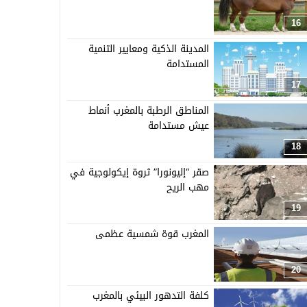
16
المدينة الذكية ومعايير التنمية
المستدامة
17
المناطق الرطبة بالمغرب أنماط
عيش مستدامة
18
صقر “إليونورا” ثروة إيكولوجية في
مهب الريح
19
المغرب قوة شمسية عظمى
20
كلفة التدهور البيئي بالمغرب