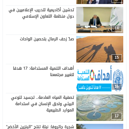
تدشين أكاديمية لتدريب الإعلاميين في
دول منظمة التعاون الإسلامي
14
صدّ زحف الرمال بتحصين الواحات
15
أهداف التنمية المستدامة: 17 هدفا
لتغيير مجتمعنا
16
تصفية المياه العادمة.. تجسيد للوعي
البيئي ولحق الإنسان في استدامة
الموارد الطبيعية
17
شجرة جاتروفا: نبتة تنتج “البنزين الأخضر”