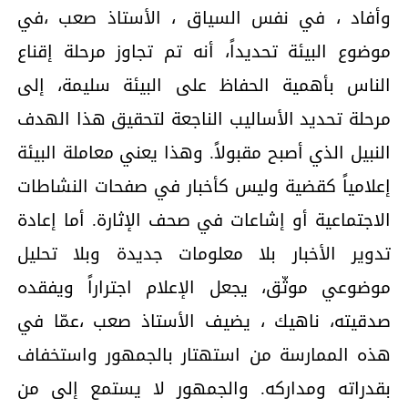
وأفاد ، في نفس السياق ، الأستاذ صعب ،في
موضوع البيئة تحديداً، أنه تم تجاوز مرحلة إقناع
الناس بأهمية الحفاظ على البيئة سليمة، إلى
مرحلة تحديد الأساليب الناجعة لتحقيق هذا الهدف
النبيل الذي أصبح مقبولاً. وهذا يعني معاملة البيئة
إعلامياً كقضية وليس كأخبار في صفحات النشاطات
الاجتماعية أو إشاعات في صحف الإثارة. أما إعادة
تدوير الأخبار بلا معلومات جديدة وبلا تحليل
موضوعي موثّق، يجعل الإعلام اجتراراً ويفقده
صدقيته، ناهيك ، يضيف الأستاذ صعب ،عمّا في
هذه الممارسة من استهتار بالجمهور واستخفاف
بقدراته ومداركه. والجمهور لا يستمع إلى من