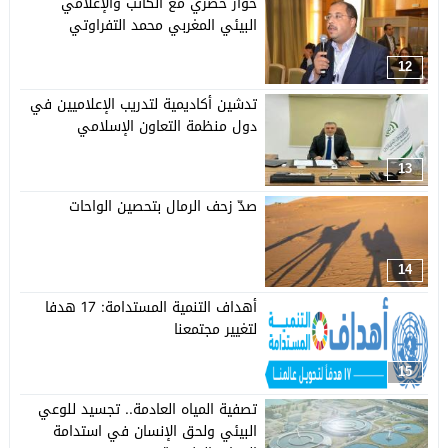
حوار حصري مع الكاتب والإعلامي
البيئي المغربي محمد التفراوتي
12
تدشين أكاديمية لتدريب الإعلاميين في
دول منظمة التعاون الإسلامي
13
صدّ زحف الرمال بتحصين الواحات
14
أهداف التنمية المستدامة: 17 هدفا
لتغيير مجتمعنا
15
تصفية المياه العادمة.. تجسيد للوعي
البيئي ولحق الإنسان في استدامة