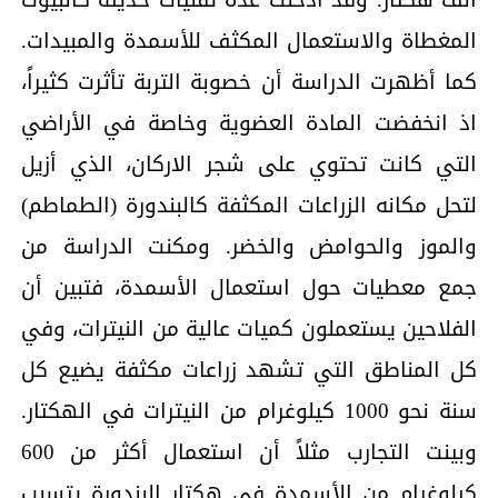
المغطاة والاستعمال المكثف للأسمدة والمبيدات.
كما أظهرت الدراسة أن خصوبة التربة تأثرت كثيراً،
اذ انخفضت المادة العضوية وخاصة في الأراضي
التي كانت تحتوي على شجر الاركان، الذي أزيل
لتحل مكانه الزراعات المكثفة كالبندورة (الطماطم)
والموز والحوامض والخضر. ومكنت الدراسة من
جمع معطيات حول استعمال الأسمدة، فتبين أن
الفلاحين يستعملون كميات عالية من النيترات، وفي
كل المناطق التي تشهد زراعات مكثفة يضيع كل
سنة نحو 1000 كيلوغرام من النيترات في الهكتار.
وبينت التجارب مثلاً أن استعمال أكثر من 600
كيلوغرام من الأسمدة في هكتار البندورة يتسبب