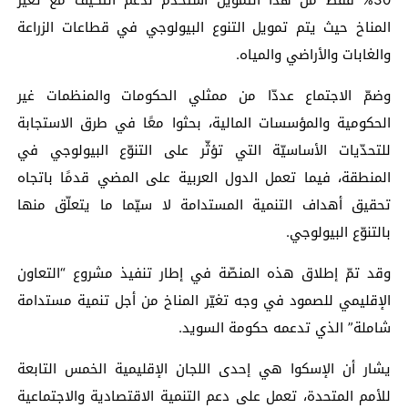
30% فقط من هذا التمويل استُخدم لدعم التكيّف مع تغيّر
المناخ حيث يتم تمويل التنوع البيولوجي في قطاعات الزراعة
والغابات والأراضي والمياه.
وضمّ الاجتماع عددّا من ممثلي الحكومات والمنظمات غير
الحكومية والمؤسسات المالية، بحثوا معًا في طرق الاستجابة
للتحدّيات الأساسيّة التي تؤثّر على التنوّع البيولوجي في
المنطقة، فيما تعمل الدول العربية على المضي قدمًا باتجاه
تحقيق أهداف التنمية المستدامة لا سيّما ما يتعلّق منها
بالتنوّع البيولوجي.
وقد تمّ إطلاق هذه المنصّة في إطار تنفيذ مشروع “التعاون
الإقليمي للصمود في وجه تغيّر المناخ من أجل تنمية مستدامة
شاملة” الذي تدعمه حكومة السويد.
يشار أن الإسكوا هي إحدى اللجان الإقليمية الخمس التابعة
للأمم المتحدة، تعمل على دعم التنمية الاقتصادية والاجتماعية