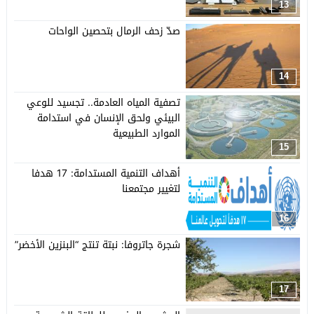
13
صدّ زحف الرمال بتحصين الواحات
14
تصفية المياه العادمة.. تجسيد للوعي
البيئي ولحق الإنسان في استدامة
الموارد الطبيعية
15
أهداف التنمية المستدامة: 17 هدفا
لتغيير مجتمعنا
16
شجرة جاتروفا: نبتة تنتج “البنزين الأخضر”
17