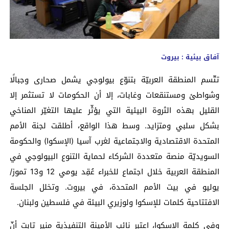
آفاق بيئية : بيروت
تتّسم المنطقة العربيّة بتنوّع بيولوجي يشمل صحارى وجبالًا
وشواطئ ومستنقعات وغابات، إلا أن الحكومات لا تستثمر إلا
القليل بهذه الثروة البيئية التي يؤثّر عليها التغيّر المناخي
بشكل سلبي ومتزايد. وسط هذا الواقع، أطلقت لجنة الأمم
المتحدة الاقتصادية والاجتماعية لغرب آسيا (الإسكوا) والحكومة
السويديّة منصة متعددة الشركاء لحماية التنوع البيولوجي في
المنطقة العربية خلال اجتماع للخبراء عُقِد يومي 12 و13 تموز/
يوليو في بيت الأمم المتحدة، في بيروت. وتخلل الجلسة
الافتتاحية كلمات للإسكوا ولوزيري البيئة في فلسطين ولبنان.
وفي كلمة الإسكوا، اعتبر نائب الأمينة التنفيذية منير تابت أنّ