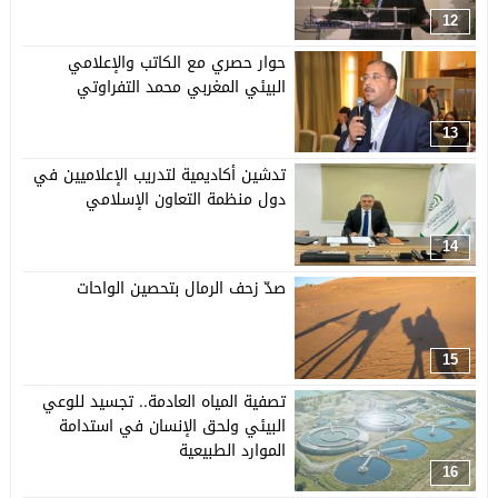
12
حوار حصري مع الكاتب والإعلامي
البيئي المغربي محمد التفراوتي
13
تدشين أكاديمية لتدريب الإعلاميين في
دول منظمة التعاون الإسلامي
14
صدّ زحف الرمال بتحصين الواحات
15
تصفية المياه العادمة.. تجسيد للوعي
البيئي ولحق الإنسان في استدامة
الموارد الطبيعية
16