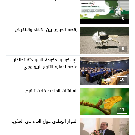
8
رقصة الحبارى بين الانقاذ والانقراض
9
الإسكوا والحكومة السويديّة تُطلِقان
منصة لحماية التنوع البيولوجي
10
الفراشات الملكية كادت تنقرض
11
الحوار الوطني حول الماء في المغرب