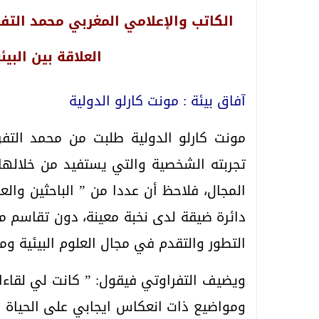
الكاتب والإعلامي المغربي محمد التفر
العلاقة بين البي
آفاق بيئة :
مونت كارلو الدولية
مونت كارلو الدولية طلبت من محمد التف
تجربته الشخصية والتي يستفيد من خلالها 
المجال، فلاحظ أن عددا من ” الباحثين وا
دائرة ضيقة لدى نخبة معينة، دون تقاسم م
التطور والتقدم في مجال العلوم البيئية وما
ويضيف التفراوتي فيقول: ” كانت لي لقاء
ومواضيع ذات انعكاس ايجابي على الحياة ا