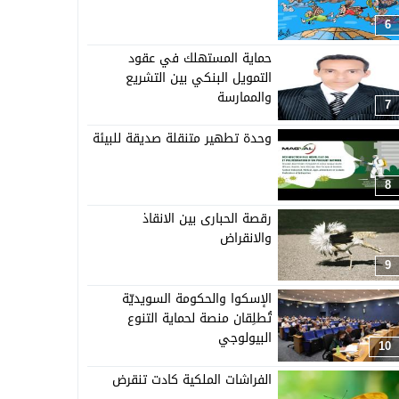
6
حماية المستهلك في عقود
التمويل البنكي بين التشريع
والممارسة
7
وحدة تطهير متنقلة صديقة للبيئة
8
رقصة الحبارى بين الانقاذ
والانقراض
9
الإسكوا والحكومة السويديّة
تُطلِقان منصة لحماية التنوع
البيولوجي
10
الفراشات الملكية كادت تنقرض