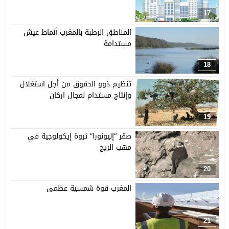
17
المناطق الرطبة بالمغرب أنماط عيش
مستدامة
18
تنظيم ذوو الحقوق من أجل استغلال
وإنتاج مستدام لمجال اركان
19
صقر “إليونورا” ثروة إيكولوجية في
مهب الريح
20
المغرب قوة شمسية عظمى
21