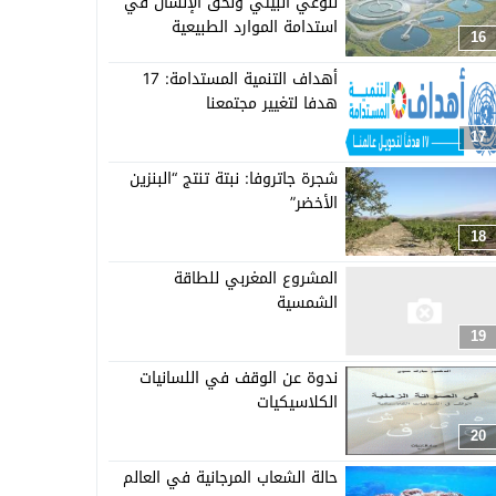
للوعي البيئي ولحق الإنسان في
استدامة الموارد الطبيعية
16
أهداف التنمية المستدامة: 17
هدفا لتغيير مجتمعنا
17
شجرة جاتروفا: نبتة تنتج “البنزين
الأخضر”
18
المشروع المغربي للطاقة
الشمسية
19
ندوة عن الوقف في اللسانيات
الكلاسيكيات
20
حالة الشعاب المرجانية في العالم