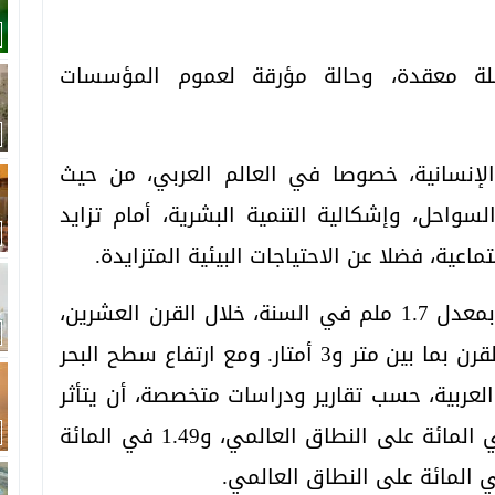
ضلة معقدة، وحالة مؤرقة لعموم المؤسسات
 الإنسانية، خصوصا في العالم العربي، من حيث
سواحل، وإشكالية التنمية البشرية، أمام تزايد
عية، فضلا عن الاحتياجات البيئية المتزايدة.
وارتفعت مستويات سطح البحر في العالم بمعدل 1.7 ملم في السنة، خلال القرن العشرين،
ومن المتوقع أن تستمر في الارتفاع هذا القرن بما بين متر و3 أمتار. ومع ارتفاع سطح البحر
العربية، حسب تقارير ودراسات متخصصة، أن يتأثر
3.2 في المائة من سكانها، مقابل 1.28 في المائة على النطاق العالمي، و1.49 في المائة