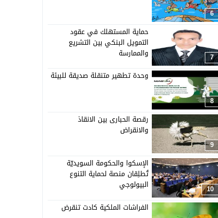
6
حماية المستهلك في عقود
التمويل البنكي بين التشريع
والممارسة
7
وحدة تطهير متنقلة صديقة للبيئة
8
رقصة الحبارى بين الانقاذ
والانقراض
9
الإسكوا والحكومة السويديّة
تُطلِقان منصة لحماية التنوع
البيولوجي
10
الفراشات الملكية كادت تنقرض