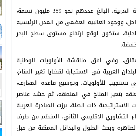
ومع وجدود أزيد من نصف سكان المنطقة العربية، البالغ عددهم نحو 359 مليون نسمة،
يلومتر من السواحل، ووجود الغالبية العظمى من المدن الرئيسية
حلية، ستكون لوقع ارتفاع مستوى سطح البحر
خفضة.
قلق، وفي أفق مناقشة الأولويات الوطنية
بلدان العربية في الاستجابة لقضايا تغير المناخ،
ي تستجيب للأولويات، وتوسيع قاعدة المعارف،
علقة بتغير المناخ في المنطقة، ثم حشد عناصر
الاستراتيجية ذات الصلة، برزت المبادرة العربية
جتماع التشاوري الإقليمي الثاني، المنظم من طرف
 الظاهرة وبحث الحلول والبدائل الممكنة من قبل