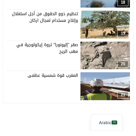
18
تنظيم ذوو الحقوق من أجل استغلال
وإنتاج مستدام لمجال اركان
19
صقر “إليونورا” ثروة إيكولوجية في
مهب الريح
20
المغرب قوة شمسية عظمى
21
Arabic
آفاق بيئية
© 2026 جميع الحقوق محفوظة.