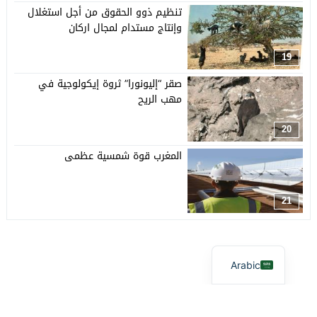
تنظيم ذوو الحقوق من أجل استغلال
وإنتاج مستدام لمجال اركان
19
صقر “إليونورا” ثروة إيكولوجية في
مهب الريح
20
المغرب قوة شمسية عظمى
21
Arabic
آفاق بيئية
© 2026 جميع الحقوق محفوظة.