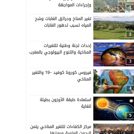
وإجراءات المواجهة
1
تغير المناخ وحرائق الغابات وشح
المياه تسبب تدهور الغابات
2
إحداث لجنة وطنية للتغيرات
المناخية والتنوع البيولوجي بالمغرب
3
فيروس كورونا كوفيد -19 والتغير
المناخي
4
استعادة طبقة الأوزون بطيئة
للغاية
5
مركز الكفاءات للتغير المناخي يثمن
البحوث العلمية ويعززها