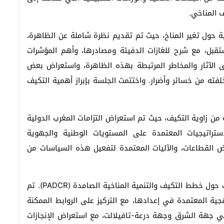
 المناخي.
ة حول تغير المناخ، حيث تم تقديم نظرة شاملة عن الظاهرة،
قبل، مع شرح للغازات الدفيئة ومصادرها، وأهم المؤشرات
لى الآثار والمخاطر المرتبطة بهذه الظاهرة، واستعراض بعض
فته من خسائر وأضرار. واختتمت الجلسة بإبراز أهمية التكيف
ة من زاوية التكيف، حيث تم استعراض التزامات المغرب الدولية
تراتيجيات المعتمدة على المستويات الوطنية والجهوية
 القطاعات، والآليات المعتمدة لتفعيل هذه السياسات من
وفي الفترة المسائية، خصصت الجلسات لتبادل التجارب حول خطط التكيف والتنمية المناخية الصامدة (PADCR). تم
 المعتمدة في إعدادها، مع التركيز على الروابط الممكنة
بتي جهة الشرق وجهة درعة-تافيلالت، مع استعراض الإنجازات