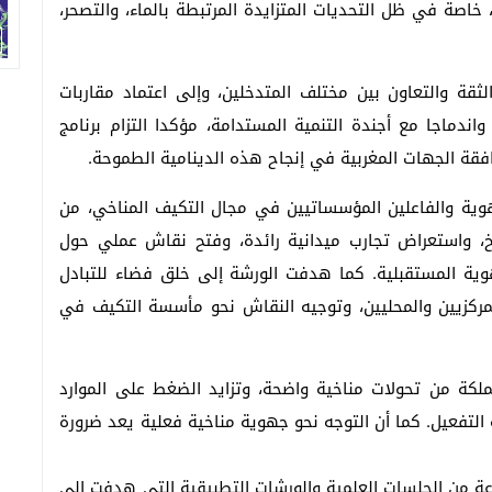
خاصة في ظل التحديات المتزايدة المرتبطة بالماء، والتصحر،
ثقة والتعاون بين مختلف المتدخلين، وإلى اعتماد مقاربات
دماجا مع أجندة التنمية المستدامة، مؤكدا التزام برنامج
افقة الجهات المغربية في إنجاح هذه الدينامية الطموحة.
هوية والفاعلين المؤسساتيين في مجال التكيف المناخي، من
اخ، واستعراض تجارب ميدانية رائدة، وفتح نقاش عملي حول
جهوية المستقبلية. كما هدفت الورشة إلى خلق فضاء للتبادل
المركزيين والمحليين، وتوجيه النقاش نحو مأسسة التكيف في
لكة من تحولات مناخية واضحة، وتزايد الضغط على الموارد
 التفعيل. كما أن التوجه نحو جهوية مناخية فعلية يعد ضرورة
 من الجلسات العلمية والورشات التطبيقية التي هدفت إلى