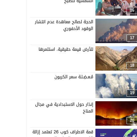
الشمسية للطبخ
16
الحجة لصالح معاهدة عدم انتشار
الوقود الأحفوري
17
للأرض قيمة حقيقية. استثمرها
18
مُـعـضِـلـة سعر الكربون
19
إنذار حول الاستبدادية في مجال
المناخ
20
قمة الاطراف كوب 26 تعتمد إزالة