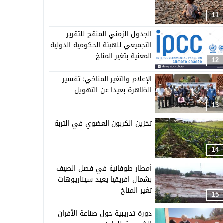
11
الجدول الزمني المنقح للتقرير
التجميعي للهيئة الحكومية الدولية
المعنية بتغير المناخ
12
الإعلام والتغير المناخي: تفسير
الظاهرة بعيدا عن التهويل
13
تخزين الكربون العضوي في التربة
14
أمطار طوفانية في فصل الصيف
بشمال افريقيا يعيد سيناريوهات
تغير المناخ
15
دورة تدريبية حول صناعة الأفران