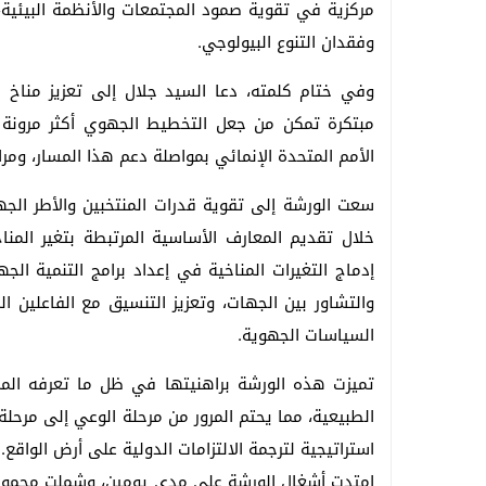
مركزية في تقوية صمود المجتمعات والأنظمة البيئية، 
وفقدان التنوع البيولوجي.
وفي ختام كلمته، دعا السيد جلال إلى تعزيز مناخ ال
مبتكرة تمكن من جعل التخطيط الجهوي أكثر مرونة وان
الأمم المتحدة الإنمائي بمواصلة دعم هذا المسار، ومر
سعت الورشة إلى تقوية قدرات المنتخبين والأطر الج
خلال تقديم المعارف الأساسية المرتبطة بتغير المن
إدماج التغيرات المناخية في إعداد برامج التنمية ال
والتشاور بين الجهات، وتعزيز التنسيق مع الفاعلين 
السياسات الجهوية.
تميزت هذه الورشة براهنيتها في ظل ما تعرفه المم
الطبيعية، مما يحتم المرور من مرحلة الوعي إلى مرحلة
استراتيجية لترجمة الالتزامات الدولية على أرض الواقع.
امتدت أشغال الورشة على مدى يومين، وشملت مجموعة