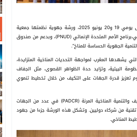
احتضن مقر مجلس جهة طنجة-تطوان-الحسيمة، خلال يومي 19 و20 يونيو 2025، ورشة جهوية نظمتها جمعية
جهات المغرب بشراكة مع برنامج الأمم المتحدة الإنمائي،برنامج الأمم المتحدة الإنمائي (PNUD)، وبدعم من صندوق
لتنمية الجهوية الحساسة للمناخ”.
لتي يشهدها المغرب لمواجهة التحديات المناخية المتزايدة،
ومة البيئية، وتزايد حدة الظواهر القصوى، مثل الجفاف
يوم تعزيز قدرة الجهات على التكيف من خلال تخطيط تنموي
في هذا السياق، اعتمد المغرب خططا جهوية للتكيف والتنمية المناخية المرنة (PADCR) في عدد من الجهات
 تقنية من شركاء دوليين. وتشكل هذه الورشة جزءا من جهود
طيط المناخي.