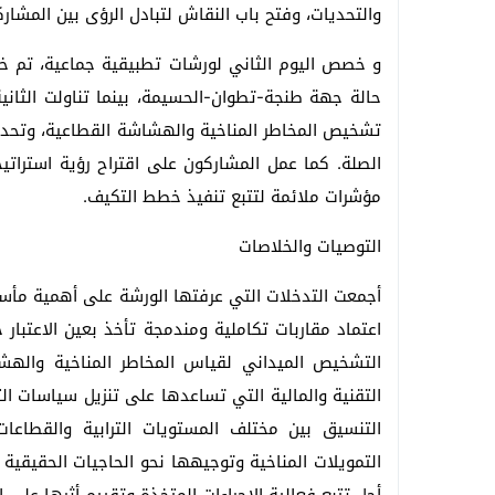
والتحديات، وفتح باب النقاش لتبادل الرؤى بين المشارك
و خصص اليوم الثاني لورشات تطبيقية جماعية، تم خ
حالة جهة طنجة-تطوان-الحسيمة، بينما تناولت الث
تشخيص المخاطر المناخية والهشاشة القطاعية، وتحديد
الصلة. كما عمل المشاركون على اقتراح رؤية استراتي
مؤشرات ملائمة لتتبع تنفيذ خطط التكيف.
التوصيات والخلاصات
أجمعت التدخلات التي عرفتها الورشة على أهمية مأسسة
اعتماد مقاربات تكاملية ومندمجة تأخذ بعين الاعتبا
التشخيص الميداني لقياس المخاطر المناخية والهش
التقنية والمالية التي تساعدها على تنزيل سياسات ا
التنسيق بين مختلف المستويات الترابية والقطاعا
التمويلات المناخية وتوجيهها نحو الحاجيات الحقيقية 
أجل تتبع فعالية الإجراءات المتخذة وتقييم أثرها على 