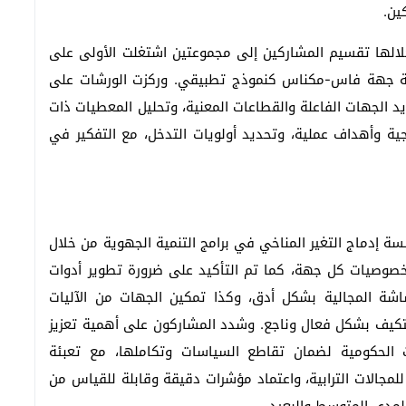
ين.
لالها تقسيم المشاركين إلى مجموعتين اشتغلت الأولى على
انية جهة فاس-مكناس كنموذج تطبيقي. وركزت الورشات على
 الجهات الفاعلة والقطاعات المعنية، وتحليل المعطيات ذات
جية وأهداف عملية، وتحديد أولويات التدخل، مع التفكير في
 إدماج التغير المناخي في برامج التنمية الجهوية من خلال
ر خصوصيات كل جهة، كما تم التأكيد على ضرورة تطوير أدوات
اشة المجالية بشكل أدق، وكذا تمكين الجهات من الآليات
لتكيف بشكل فعال وناجع. وشدد المشاركون على أهمية تعزيز
ت الحكومية لضمان تقاطع السياسات وتكاملها، مع تعبئة
للمجالات الترابية، واعتماد مؤشرات دقيقة وقابلة للقياس من
المدى المتوسط والبعيد.