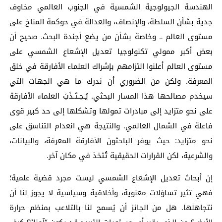
الهندسة الجيولوجية الشمسية في الجنوب العالمي مخاوف
جدية بشأن السلطة، والإنصاف، والعدالة في حوكمة المناخ على
مستوى العالم ــ وخاصة بشأن من يضع أجندة البحث. صحيح أن
بعض أكبر ممولي تكنولوجيا تعديل الإشعاع الشمسي على
مستوى العالم أعلنوا التزامهم بإشراك العلماء الأفارقة في خلق
المعرفة. ولكن من الضروري أن ندرك ما هي الجهات التي
سيخدم مصالحها هذا المسار البحثي. يُـجـتَـذَبَ العلماء الأفارقة
على نحو متزايد إلى مبادرات تمولها وتشكلها إلى حد كبير قوى
فاعلة في الشمال العالمي. والنتيجة هي انعدام التناسق على
نحو متزايد: حيث يوفر الباحثون الأفارقة المعرفة، والبيانات،
والشرعية، لكن القرارات الحقيقية تُتخذ في مكان آخر.
إن أبحاث تعديل الإشعاع الشمسي ليست مجرد قضية علمية؛
فهي تثير تساؤلات معنوية، وأخلاقية وسياسية لا يجوز لنا أن
نتجاهلها. هل من الجائز أن يُسمح لنا بالتلاعب بمنظم حرارة