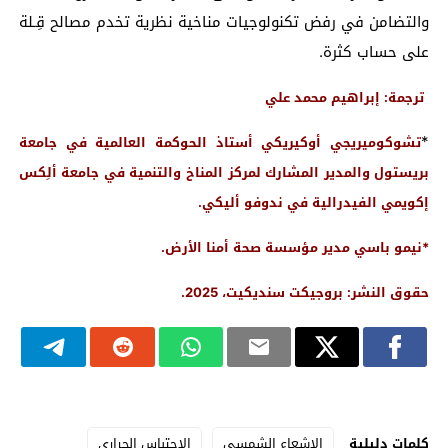
والتضامن في رفض تكنولوجيات مناخية نظرية تخدم مصالح قِـلة
على حساب كثرة.
ترجمة: إبراهيم محمد علي
*
تشوكوميريجي أوكيريكي أستاذ الحوكمة العالمية في جامعة
بريستول والمدير المشارك لمركز المناخ والتنمية في جامعة ألِكس
إكويمي الفيدرالية في ندوفو أليكي.
*نيمو باسي مدير مؤسسة صحة أمنا الأرض.
حقوق النشر: بروجيكت سنديكيت، 2025.
كلمات دليلية
الإشعاع الشمسي
الاحتباس الحراري