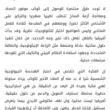
لا توجد طرق مختصرة للوصول إلى كوكب موفور الصحة.
ومعالجة أزمة المناخ تتطلب تغييرا منهجيا والتركيز على
الأشخاص الأكثر تضررا، ووضعهم في المقدمة كقادة للعمل
المناخي وليس كمواضيع اختبار لتكنولوجيات نظرية. وقد بدأت
أفريقيا بالفعل تفعل ذلك على وجه التحديد، من خلال تنفيذ
حلول مناخية عادلة ومنصفة مثل الزراعة الإيكولوجية، والطاقة
المتجددة، وجهود استعادة النظام البيئي والتكيف التي تقودها
مجتمعات محلية.
إن الفكرة التي تتلخص في اعتبار الهندسة الجيولوجية
الشمسية شرا لا بد منه أو الملاذ الأخير لكوكب يزداد سخونة
لهي فكرة بعيدة كل البعد عن الحقيقة. بل هي استراتيجية
خطيرة محتملة تستنزف التمويل والدعم من حلول حقيقية.
أفريقيا ليست مختبرا، ولن نقف مكتوفي الأيدي بينما يتعرض
مستقبل قارتنا للخطر. يتعين على الأفارقة أن يُـظـهِـروا القيادة