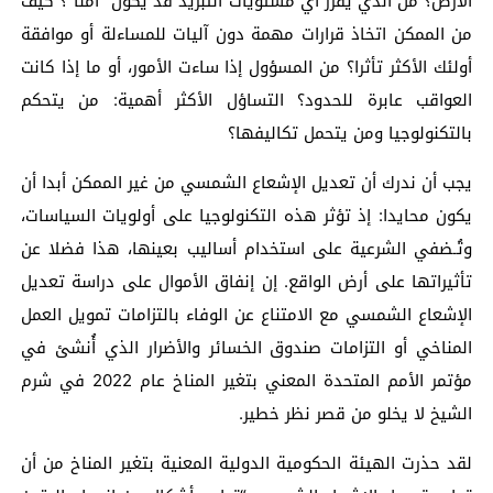
الأرض؟ من الذي يقرر أي مستويات التبريد قد يكون “آمنا”؟ كيف
من الممكن اتخاذ قرارات مهمة دون آليات للمساءلة أو موافقة
أولئك الأكثر تأثرا؟ من المسؤول إذا ساءت الأمور، أو ما إذا كانت
العواقب عابرة للحدود؟ التساؤل الأكثر أهمية: من يتحكم
بالتكنولوجيا ومن يتحمل تكاليفها؟
يجب أن ندرك أن تعديل الإشعاع الشمسي من غير الممكن أبدا أن
يكون محايدا: إذ تؤثر هذه التكنولوجيا على أولويات السياسات،
وتُـضفي الشرعية على استخدام أساليب بعينها، هذا فضلا عن
تأثيراتها على أرض الواقع. إن إنفاق الأموال على دراسة تعديل
الإشعاع الشمسي مع الامتناع عن الوفاء بالتزامات تمويل العمل
المناخي أو التزامات صندوق الخسائر والأضرار الذي أُنشئ في
مؤتمر الأمم المتحدة المعني بتغير المناخ عام 2022 في شرم
الشيخ لا يخلو من قصر نظر خطير.
لقد حذرت الهيئة الحكومية الدولية المعنية بتغير المناخ من أن