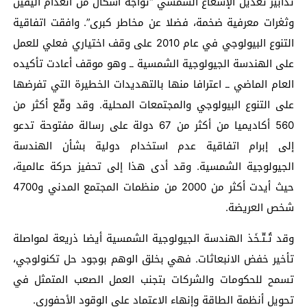
تدابير تعديل الإشعاع الشمسي “تواجه أشكال من انعدام اليقين
وثغرات معرفية ضخمة، فضلا عن مخاطر كبرى”. وافقت اتفاقية
التنوع البيولوجي في عام 2010 على وقف اختياري فعلي للعمل
على الهندسة الجيولوجية الشمسية ــ وهو موقف أعادت تأكيده
العام الماضي ــ اعترافا منها بالتهديدات الخطيرة التي تفرضها
على التنوع البيولوجي والمجتمعات المحلية. وقد وقّع أكثر من
560 أكاديميا من أكثر من 67 دولة على رسالة مفتوحة تدعو
إلى إبرام اتفاقية عدم استخدام دولية بشأن الهندسة
الجيولوجية الشمسية. وقد أدى هذا إلى تحفيز حركة عالمية،
حيث أيدت أكثر من 2000 من منظمات المجتمع المدني و4700
شخص العريضة.
وقد تُـتّـخَذ الهندسة الجيولوجية الشمسية أيضا ذريعة لمواصلة
تأخير خفض الانبعاثات. فهي بخلق الوهم بوجود حل تكنولوجي،
تسمح للحكومات والشركات بتجنب العمل الصعب المتمثل في
تحويل أنظمة الطاقة وإنهاء الاعتماد على الوقود الأحفوري.