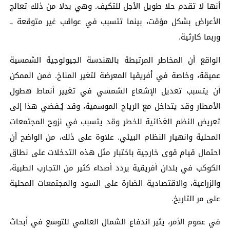
أنها لا تقدم حلا طويل الأجل للتكيف. وهي بدلا من ذلك تعالج
الأعراض بشكل مؤقت، بينما تتسبب في عواقب غير متوقعة ــ
وربما كارثية.
الواقع أن المخاطر المرتبطة بالهندسة الجيولوجية الشمسية
عميقة، وخاصة في أفريقيا المعرضة لتغير المناخ. فمن الممكن
أن يتسبب تعديل الإشعاع الشمسي في تغيير أنماط هطول
الأمطار وقد يتداخل مع الرياح الموسمية، وقد يُـفضي هذا إلى
تعريض النظم الغذائية للخطر وقد يتسبب في نزوح المجتمعات
المحلية وانهيار النظام البيئي. علاوة على ذلك، من الواضح أن
احتمال قيام قوى خارجية باختبار مثل هذه التدخلات على نطاق
الكوكب في بلدان أفريقية يردد أصداء كثير من التجارب الطبية،
والزراعية، والاقتصادية الضارة على السود والمجتمعات المحلية
على مر التاريخ.
في عموم الأمر، يثير اندفاع الشمال العالمي للتوسع في أبحاث