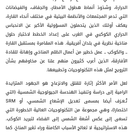
الحرارة، وشذوذ أنماط هطول الأمطار، والجفاف، والفيضانات
التي تدمر المجتمعات والأنظمة البيئية في مختلف أنحاء القارة،
يعكف أولئك الذين يتحملون المسؤولية الأكبر عن الانحباس
الحراري الكوكبي في الغرب على إعداد الخطط لاختبار حلول
مناخية نظرية في بلدان أفريقية. هذه المقامرة بمستقبل القارة
ــ والكوكب ــ عمل خطير من أعمال الظلم المناخي وإهانة للقادة
الأفارقة، الذين أعرب كثيرون منهم علنا عن مخاوفهم بشأن
الترويج لمثل هذه التكنولوجيات وتطبيعها.
لعل الأمر الأكثر إثارة للقلق والانزعاج هو الجهود المتزايدة
الرامية إلى دراسة وتنفيذ الهندسة الجيولوجية الشمسية (التي
تُـعـرَف أيضا بمسمى تعديل الإشعاع الشمسي، أو SRM
اختصارا)، وهي مجموعة من التكنولوجيات العالية الخطورة التي
تسعى إلى عكس أشعة الشمس إلى الفضاء لتبريد الكوكب.
هذه الاستراتيجية لا تعالج الأسباب الكامنة وراء تغير المناخ، كما