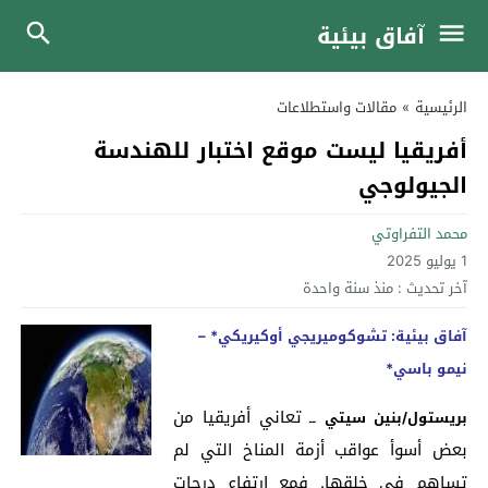
آفاق بيئية
الرئيسية
»
مقالات واستطلاعات
أفريقيا ليست موقع اختبار للهندسة
الجيولوجي
محمد التفراوتي
1 يوليو 2025
آخر تحديث :
منذ سنة واحدة
آفاق بيئية: تشوكوميريجي أوكيريكي* –
نيمو باسي*
ــ تعاني أفريقيا من
بريستول/بنين سيتي
بعض أسوأ عواقب أزمة المناخ التي لم
تساهم في خلقها. فمع ارتفاع درجات