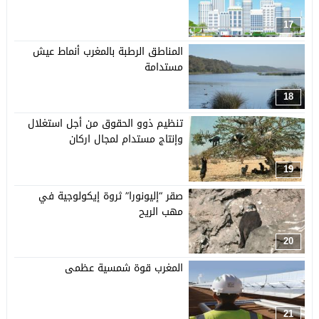
17
المناطق الرطبة بالمغرب أنماط عيش
مستدامة
18
تنظيم ذوو الحقوق من أجل استغلال
وإنتاج مستدام لمجال اركان
19
صقر “إليونورا” ثروة إيكولوجية في
مهب الريح
20
المغرب قوة شمسية عظمى
21