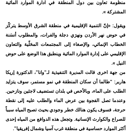
منظومة تعاون بين دول المنطقة في ادارة الموارد المائية
المشتركة ».
ويقول: «إنّ التنمية الإقليمية في منطقة الشرق الأوسط يتركّز
في حوض نهر الأردن ونهرَي دجلة والفرات، والمطلوب أنسَنة
الخطاب الإنمائي، والإصغاء إلى المجتمعات المحَلّية والتعاون
الإقليمي على إدارة الموارد المائية وينطبق هذا الوضع على حوض
النيل ».
من جهة اخرى قالت المديرة التنفيذية لـ”وانا”، الدكتورة إريكا
هاربر: “طالما أن سكان المنطقة في نمو مستمر، سوف يتزايد
الطلب على الماء، وبالأخص في بلدان تستضيف لاجئين ونازحين.
وعندما تصل الفجوة بين عرض الماء والطلب عليه إلى نقطة
حرجة، فسوف يكون هنالك خطر وجودي بحيث تصبح المياه سبباً
للصراع والكوارث الإنسانية. وتجعل هذه الدوافع من المياه إحدى
أكثر الموارد حساسية في منطقة غرب آسيا وشمال إفريقيا”.