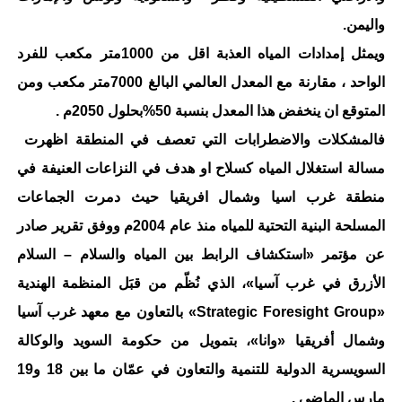
واليمن.
ويمثل إمدادات المياه العذبة اقل من 1000متر مكعب للفرد
الواحد ، مقارنة مع المعدل العالمي البالغ 7000متر مكعب ومن
المتوقع ان ينخفض هذا المعدل بنسبة 50%بحلول 2050م .
فالمشكلات والاضطرابات التي تعصف في المنطقة اظهرت
مسالة استغلال المياه كسلاح او هدف في النزاعات العنيفة في
منطقة غرب اسيا وشمال افريقيا حيث دمرت الجماعات
المسلحة البنية التحتية للمياه منذ عام 2004م ووفق تقرير صادر
عن مؤتمر «استكشاف الرابط بين المياه والسلام – السلام
الأزرق في غرب آسيا»، الذي نُظّم من قبَل المنظمة الهندية
«Strategic Foresight Group» بالتعاون مع معهد غرب آسيا
وشمال أفريقيا «وانا»، بتمويل من حكومة السويد والوكالة
السويسرية الدولية للتنمية والتعاون في عمّان ما بين 18 و19
مارس الماضي .