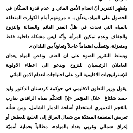
ويُظهِر التقرير أنّ انعدام الأمن المائي و عدم قدرة السكّان في
الحصول على المياه، يتعلّق بـ » مرونتهم أمام الكوارث المتعلقة
بالمياه التي تحدث في ظلّ الفقر القائم والبطالة والنزوح
والجفاف وعدم تمكين المرأة، وأنّه ليس مشكلة داخلية فقط
ومنعزلة، وتتطلّب اهتماماً عاجلاً وتعاوناً بين البلدان».
ويسلط التقرير الضوء على ان العنف ونقص المياه يعدان
العاملان الرئيسيان للنزوح ويدعو الى اعطاء الاولوية
للإستراتيجيات الاقليمية للرد على احتياجات انعدام الامن المائي .
يقول وزير التعاون الاقليمي في حوكمة كردستان الدكتور وليد
حميد شلتاغ خلال المؤتمر «إنّ التحَكّم بمياه الرافدين يقارب
بالحَجم التدميري استخدامَ أسلحة الدمار الشامل، ومن شأنه
تعريض المنطقة الممتدّة من شمال العراق إلى الخليج للعطش أو
إغراق شمالي وغربي بغداد بالمياه»، مطالباً بحماية أمميّة