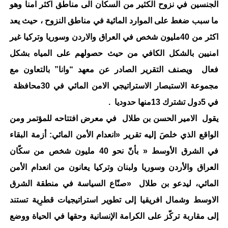
الجنسين في نزوح الكثير من السكان الى مناطق اكثر امنا وهو
ما سبب ضغط على الموارد المائية في مناطق النزوح ، حيث يعد
اكثر من 40مليون شخص في العراق والاردن وسوريا وتركيا غير
امنيين بالشكل الكافي من حيث حصولهم على المياه بشكل
فعال ويصنف التقرير الصادر عن معهد “وانا” بالتعاون مع
مجموعة الاستبصار الاستراتيجي الامن المائي في 30محافظة
في 5دول تشترك 13منها حدوديا .
يقول الامير الحسن بن طلال في معرض افتتاحه للمؤتمر ومن
الواقع الذي خلصَ إليه تقرير «انعدام الأمن المائي: أزمة البقاء
في الشرق الأوسط « بأنّ نحو 40 مليون شخص من سكّان
العراق والأردن وسوريا ولبنان وتركيا يعانون من انعدام الأمن
المائي، ليدعو بن طلال «صنّاع السياسة في منطقة الشرق
الاوسط وشمال افريقيا إلى تطوير استراتيجيات قطرِية تستند
إلى مقاربة تركّز على الكرامة الإنسانية وحقها في الحياة ووضع