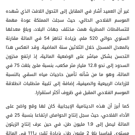
غير أن العميد أشار في المقابل إلى التحول اللافت الذي شهده
الموسم الفلاحي الحالي، حيث سجلت المملكة عودة مهمة
للتساقطات المطرية همت مختلف جهات البلاد، وبلغ معدلها
السنوي حوالي 520 ملم، بزيادة تناهز 54 في المائة مقارنة
بالمعدل المسجل خلال الثلاثين سنة الماضية. وقد انعكس هذا
التحسن بشكل مباشر على الوضعية المائية، إذ ارتفع مخزون
السدود إلى نحو 12.8 مليار متر مكعب، بنسبة ملئ بلغت 75 في
المائة، وهو ما من شأنه تأمين حاجيات مياه السقي بالنسبة
للزراعات الربيعية والصيفية، إضافة إلى تلبية متطلبات انطلاقة
الموسم الفلاحي المقبل في ظروف أكثر استقرارا.
كما أبرز أن هذه الدينامية الإيجابية كان لها وقع واضح على
الأداء الفلاحي، حيث سجل إنتاج الحوامض ارتفاعا بنسبة 25 في
المائة ليصل إلى 1.9 مليون طن، في حين عرف إنتاج الزيتون
مستوى قياسيا بلغ 2 مليون طن، بزيادة تقدر بـ111 في المائة