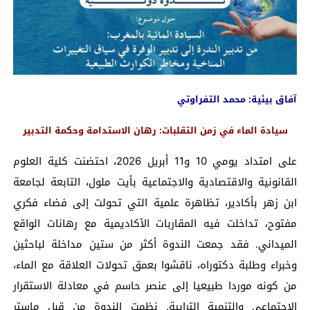
آفاق بيئية: محمد التفراوتي
سيادة الماء في زمن التقلبات: رهان الاستدامة وحكمة التدبير
على امتداد يومي 10 و11 أبريل 2026، احتضنت كلية العلوم
القانونية والاقتصادية والاجتماعية بأيت ملول، التابعة لجامعة
ابن زهر بأكادير، تظاهرة علمية التي تحولت إلى فضاء فكري
مفتوح، تداخلت فيه المقاربات الأكاديمية مع رهانات الواقع
الميداني. فقد جمعت الندوة أكثر من ستين مداخلة لباحثين
وخبراء وطلبة دكتوراه، ناقشوا بعمق تحولات العلاقة مع الماء،
من كونه موردا طبيعيا إلى عنصر حاسم في معادلة الاستقرار
الاجتماعي والتنمية الترابية. نظمت الندوة من قبل ماستر