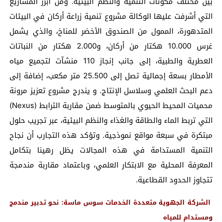
بين مختلف مكونات التنمية والنظم البيئية. ومن أبرز المشاريع
التي أشرفت عليها الوكالة مشروع تنمية زراعة أركان في البيئات
المتدهورة، الممول من الصندوق الأخضر للمناخ، والذي يشمل
غرس 10.000 هكتار من أركان، و2.000 هكتار من النباتات
العطرية والطبية، إلى جانب إنجاز 110 منشآت لتجميع مياه
الأمطار بسعة إجمالية تصل إلى 25.500 متر مكعب، إضافة إلى
دعم البحث العلمي وسلاسل الإنتاج. و يندرج مشروع تعزيز مرونة
محميات المحيط الحيوي بالمتوسط ضمن مقاربة الترابط (Nexus)
التي تربط الماء والطاقة والغذاء والنظم البيئية، عبر تجريب حلول
مبتكرة في سبعة مواقع نموذجية. وتؤكد هذه التجارب أن نجاح
التنمية المستدامة في هذه المجالات يظل رهينا بتكامل
المعرفة المحلية مع الابتكار العلمي، وباعتماد مقاربة مندمجة
تتجاوز الحدود القطاعية.
الشركة الجهوية متعددة الخدمات سوس ماسة: نحو تدبير مندمج
ومستدام للمياه