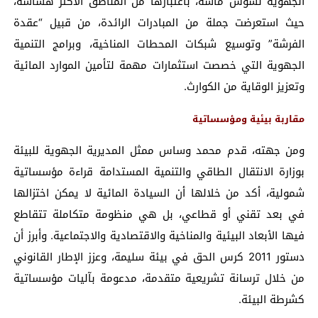
الجهوية لسوس ماسة، باعتبارها من المناطق الأكثر هشاشة،
حيث استعرضت جملة من المبادرات الرائدة، من قبيل “عقدة
الفرشة” وتوسيع شبكات المحطات المناخية، وبرامج التنمية
الجهوية التي خصصت استثمارات مهمة لتأمين الموارد المائية
وتعزيز الوقاية من الكوارث.
مقاربة بيئية ومؤسساتية
ومن جهته، قدم محمد وساس ممثل المديرية الجهوية للبيئة
بوزارة الانتقال الطاقي والتنمية المستدامة قراءة مؤسساتية
شمولية، أكد من خلالها أن السيادة المائية لا يمكن اختزالها
في بعد تقني أو قطاعي، بل هي منظومة متكاملة تتقاطع
فيها الأبعاد البيئية والمناخية والاقتصادية والاجتماعية. وأبرز أن
دستور 2011 كرس الحق في بيئة سليمة، وعزز الإطار القانوني
من خلال ترسانة تشريعية متقدمة، مدعومة بآليات مؤسساتية
كشرطة البيئة.