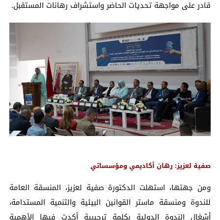
قادر على مواجهة تحديات الحاضر واستشراف رهانات المستقبل.
صفية لعزيز: رهان أكاديمي ومؤسساتي
ومن جهتها، استهلت الدكتورة صفية لعزيز، المنسقة العامة
للندوة ومنسقة ماستر القوانين البيئية والتنمية المستدامة،
أشغال الندوة الدولية بكلمة ترحيبية أكدت فيها الأهمية