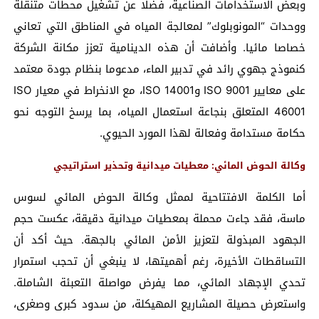
وبعض الاستخدامات الصناعية، فضلا عن تشغيل محطات متنقلة
ووحدات “المونوبلوك” لمعالجة المياه في المناطق التي تعاني
خصاصا مائيا. وأضافت أن هذه الدينامية تعزز مكانة الشركة
كنموذج جهوي رائد في تدبير الماء، مدعوما بنظام جودة معتمد
على معايير ISO 9001 وISO 14001، مع الانخراط في معيار ISO
46001 المتعلق بنجاعة استعمال المياه، بما يرسخ التوجه نحو
حكامة مستدامة وفعالة لهذا المورد الحيوي.
وكالة الحوض المائي: معطيات ميدانية وتحذير استراتيجي
أما الكلمة الافتتاحية لممثل وكالة الحوض المائي لسوس
ماسة، فقد جاءت محملة بمعطيات ميدانية دقيقة، عكست حجم
الجهود المبذولة لتعزيز الأمن المائي بالجهة. حيث أكد أن
التساقطات الأخيرة، رغم أهميتها، لا ينبغي أن تحجب استمرار
تحدي الإجهاد المائي، مما يفرض مواصلة التعبئة الشاملة.
واستعرض حصيلة المشاريع المهيكلة، من سدود كبرى وصغرى،