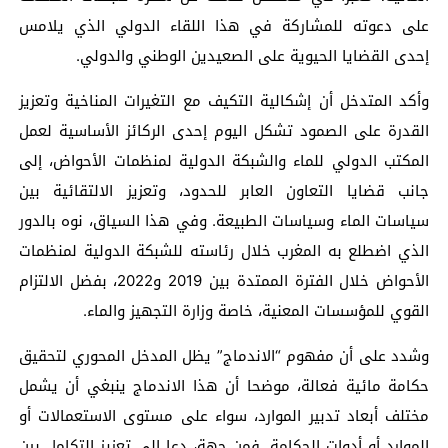
على دعوته للمشاركة في هذا اللقاء الدولي الذي يلامس
إحدى القضايا الحيوية على الصعيدين الوطني والدولي.
وأكد المتدخل أن إشكالية التكيف مع التغيرات المناخية وتعزيز
القدرة على الصمود تشكل اليوم إحدى الركائز الأساسية لعمل
المكتب الدولي للماء والشبكة الدولية لمنظمات الأحواض، إلى
جانب قضايا التعاون العابر للحدود، وتعزيز الالتقائية بين
سياسات الماء وسياسات الطبيعة. وفي هذا السياق، نوه بالدور
الذي اضطلع به المغرب خلال رئاسته للشبكة الدولية لمنظمات
الأحواض خلال الفترة الممتدة بين 2019 و2022، بفضل الالتزام
القوي للمؤسسات المعنية، خاصة وزارة التجهيز والماء.
وشدد على أن مفهوم “الاندماج” يظل المدخل المحوري لتحقيق
حكامة مائية فعالة، موضحا أن هذا الاندماج ينبغي أن يشمل
مختلف أبعاد تدبير الموارد، سواء على مستوى الاستعمالات أو
الموارد أو أدوات الحكامة. فمن جهة، دعا إلى تعزيز التكامل بين