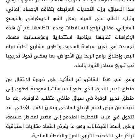
هذا السياق، برزت التحديات المرتبطة بتفاقم الإجهاد المائي،
وتزايد الطلب على المياه بفعل النمو الديمغرافي والتوسع
العمراني، مقابل تراجع التساقطات وعدم انتظامها. غير أن هذه
الإكراهات تقابلها دينامية استثمارية ومؤسساتية مهمة،
تجسدت في تعزيز سياسة السدود، وتطوير مشاريع تحلية مياه
البحر، وإطلاق برامج الربط بين الأحواض، بما يعكس تحولا تدريجيا
نحو تنويع مصادر التزود بالماء.
وفي قلب هذا النقاش، تم التأكيد على ضرورة الانتقال من
منطق تدبير الندرة، الذي طبع السياسات العمومية لعقود، إلى
منطق تدبير الوفرة في سياق مناخي متقلب. فالوفرة، رغم ما
تتيحه من فرص لدعم الإنتاج الفلاحي وتعزيز الأمن الغذائي، قد
تتحول في غياب التخطيط المندمج إلى مصدر لمخاطر جسيمة،
وعلى رأسها الفيضانات، وهو ما يفرض اعتماد مقاربات استباقية
ترتكز على التخطيط الترابي المرن واليقظة المناخية.