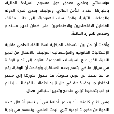
مؤسساتي وعلمي معمق حول مفهوم السيادة المائية،
باعتبارها امتدادا للأمن المائي، ومرتبطة بمدى قدرة الدولة
والجماعات الترابية والمؤسسات العمومية، إلى جانب مختلف
الفاعلين الاقتصاديين والاجتماعيين، على ضمان تدبير مستدام
ومندمج للموارد المائية.
وأكدت أن من بين الأهداف المركزية لهذا اللقاء العلمي مقاربة
الإشكاليات القانونية والمؤسساتية المرتبطة بالانتقال من تدبير
الندرة، الذي طبع السياسات العمومية لعقود، إلى تدبير الوفرة
في سياق مناخي يتسم بعدم الاستقرار. وأوضحت أن الوفرة، رغم
ما قد تتيحه من فرص تنموية، قد تتحول بدورها إلى مصدر
لمخاطر جسيمة، خاصة في ظل تزايد احتمالات الفيضانات، إذا لم
تواكب بتخطيط ترابي مندمج وتدبير استباقي فعال.
وفي ختام كلمتها، أعربت عن أملها في أن تسفر أشغال هذه
الندوة عن مخرجات نوعية تثري البحث العلمي، وتسهم في بلورة