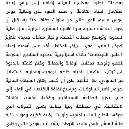
ومحطات تحلية ومعالجة المياه، إضافة إلى برامج إعادة
استعمال المياه العادمة. و سلط الضوء على وضعية حوض
سوس ماسة، الذي عانى من سنوات جفاف متتالية، قبل أن
يعرف انتعاشة نسبية، مبرزا أهمية المشاريع الجارية، مثل تعلية
السدود، وتوسيع محطات التحلية، وإنجاز منشآت جديدة لتعزيز
العرض المائي. وفي سياق المخاطر، أكد على أهمية إعداد
“أطلس الفيضانات” كأداة استراتيجية لتحديد المناطق المعرضة
للخطر، وتوجيه تدخلات الوقاية والحماية. وختم كلمته بالدعوة
إلى ترشيد استعمال المياه، خاصة الجوفية، ومحاربة الاستغلال
غير القانوني، مع التأكيد على أن كسب رهان السيادة المائية
يمر عبر تغيير السلوكيات، وترسيخ ثقافة الاقتصاد في الماء، إلى
جانب تعزيز الحكامة الاستباقية. وهكذا، عكست الكلمات
الافتتاحية، في مجملها، وعيا جماعيا بعمق التحولات التي
يعرفها قطاع الماء بالمغرب، وأرست أرضية فكرية ومؤسساتية
صلبة لنقاش علمي متعدد الأبعاد، ينشد بناء نموذج مائي وطني