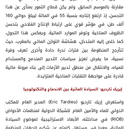
مقارنة بالموسم السابق. ولم يكن قطاع التمور بمنأى عن هذا
التحسن، إذ ارتفع إنتاجه بنسبة 55 في المائة ليبلغ حوالي 160
ألف طن، في مؤشر قوي على ارتباط الإنتاج الفلاحي بتحسن
الظروف المناخية وتوفر الموارد المائية. ويعكس هذا التحول،
كما خلص إليه المتدخل، هشاشة التوازن المائي بالمغرب، حيث
تتأرجح المنظومة بين فترات ندرة حادة وأخرى تعرف وفرة
نسبية، ما يفرض تعزيز سياسات التدبير المندمج والمستدام
للمياه، والانتقال من منطق تدبير الأزمات إلى بناء مرونة مائية
قادرة على مواجهة التقلبات المناخية المتزايدة.
إيريك تارديو: السيادة المائية بين الاندماج والتكنولوجيا
واستعرض إريك تارديو (Eric Tardieu) المدير العام للمكتب
الدولي للماء والأمين العام للشبكة الدولية لمنظمات الأحواض
(RIOB) في مداخلته، الأبعاد الاستراتيجية لموضوع السيادة
المائية، معبرا في مستهل كلمته عن شكره للجهات المنظمة