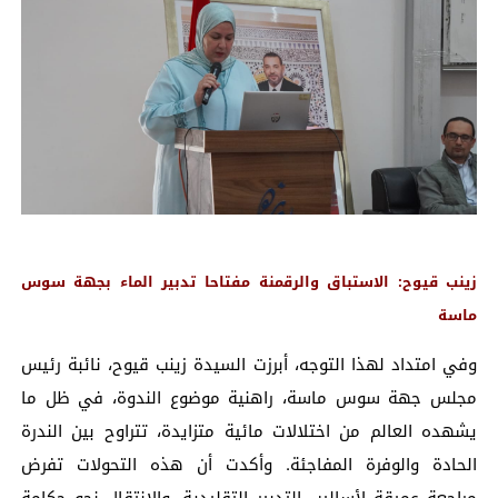
زينب قيوح: الاستباق والرقمنة مفتاحا تدبير الماء بجهة سوس
ماسة
وفي امتداد لهذا التوجه، أبرزت السيدة زينب قيوح، نائبة رئيس
مجلس جهة سوس ماسة، راهنية موضوع الندوة، في ظل ما
يشهده العالم من اختلالات مائية متزايدة، تتراوح بين الندرة
الحادة والوفرة المفاجئة. وأكدت أن هذه التحولات تفرض
مراجعة عميقة لأساليب التدبير التقليدية، والانتقال نحو حكامة