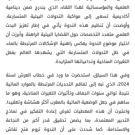
العلمية والمؤسساتية لهذا اللقاء، الذي يندرج ضمن دينامية
أكاديمية تسعى إلى مواكبة التحولات البيئية المتسارعة.
وأوضحت أن تنظيم هذه الندوة يأتي في إطار تعزيز البحث
العلمي متعدد التخصصات حول القضايا البيئية الراهنة. وأبرزت أن
اختيار موضوع الندوة يعكس راهنية الإشكالات المرتبطة بالماء،
في ظل التحولات المتسارعة التي يشهدها العالم بفعل
التغيرات المناخية وتداعياتها المتزايدة.
وفي هذا السياق، استحضرت ما ورد في خطاب العرش لسنة
2024، الذي نبه إلى تفاقم التحديات المرتبطة بالموارد المائية
نتيجة توالي سنوات الجفاف وتأثيرات التغيرات المناخية، وهو ما
ساهم في جعل الوضعية المائية بالمغرب أكثر هشاشة وتعقيدا.
واعتبرت أن هذه المعطيات تفرض إعادة التفكير في نماذج
التدبير المعتمدة، بما يضمن تحقيق قدر أكبر من النجاعة
والاستدامة. كما شددت على أن الندوة تروم فتح نقاش