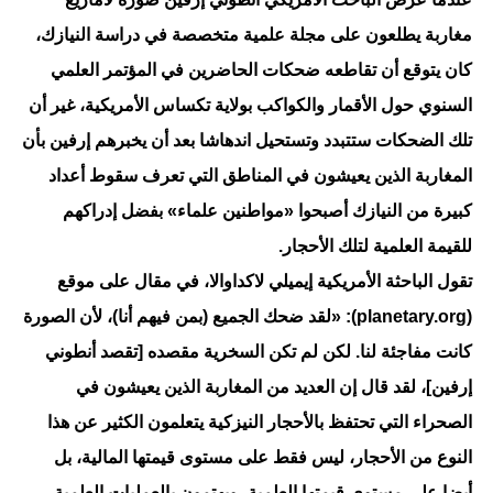
مغاربة يطلعون على مجلة علمية متخصصة في دراسة النيازك،
كان يتوقع أن تقاطعه ضحكات الحاضرين في المؤتمر العلمي
السنوي حول الأقمار والكواكب بولاية تكساس الأمريكية، غير أن
تلك الضحكات ستتبدد وتستحيل اندهاشا بعد أن يخبرهم إرفين بأن
المغاربة الذين يعيشون في المناطق التي تعرف سقوط أعداد
كبيرة من النيازك أصبحوا «مواطنين علماء» بفضل إدراكهم
للقيمة العلمية لتلك الأحجار.
تقول الباحثة الأمريكية إيميلي لاكداوالا، في مقال على موقع
(planetary.org): «لقد ضحك الجميع (بمن فيهم أنا)، لأن الصورة
كانت مفاجئة لنا. لكن لم تكن السخرية مقصده [تقصد أنطوني
إرفين]، لقد قال إن العديد من المغاربة الذين يعيشون في
الصحراء التي تحتفظ بالأحجار النيزكية يتعلمون الكثير عن هذا
النوع من الأحجار، ليس فقط على مستوى قيمتها المالية، بل
أيضا على مستوى قيمتها العلمية، ويهتمون بالعمليات العلمية