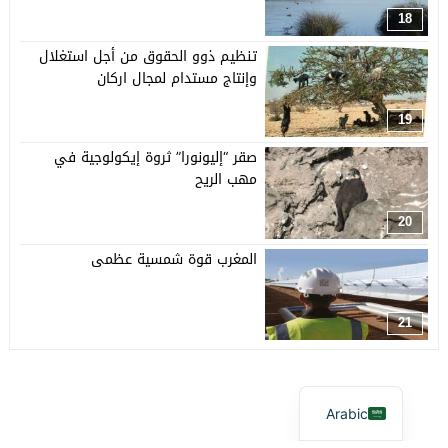
18
تنظيم ذوو الحقوق من أجل استغلال
وإنتاج مستدام لمجال اركان
19
صقر “إليونورا” ثروة إيكولوجية في
مهب الريح
20
المغرب قوة شمسية عظمى
21
Arabic