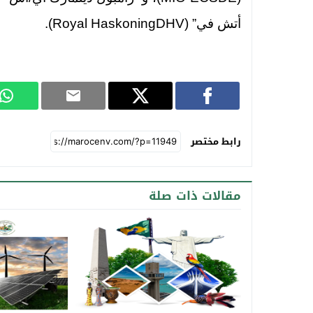
أتش في” (Royal HaskoningDHV).
رابط مختصر
مقالات ذات صلة