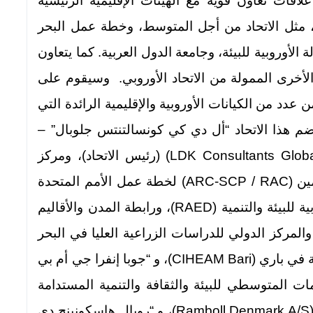
اقات تعاون قوية مع الهيئات الإقليمية الرئيسية
ة، مثل الاتحاد من أجل المتوسط، وخطة عمل البحر
 الأوروبية للبيئة، وجامعة الدول العربية. كما يتعاون
لأخرى الممولة من الاتحاد الأوروبي. وسيقوم على
 عدد من الكيانات الأوروبية والإقليمية الرائدة التي
ضم هذا الاتحاد “أل دي كي كونسالتنتس جلوبال” –
تجمع المصالح الاقتصادية الأوروبي (LDK Consultants Global EEIG) (رئيس الاتحاد)، ومركز
النشاط الإقليمي للاستهلاك والإنتاج المستدامين (ARC-SCP / RAC) لخطة عمل الأمم المتحدة
للبيئة / البحر الأبيض المتوسط، والشبكة العربية للبيئة والتنمية (RAED)، ورابطة المدن والأقاليم
 الإدارة المستدامة للموارد (ACR+)، والمركز الدولي للدراسات الزراعية العليا في البحر
الأبيض المتوسط – المعهد المتوسطي للزراعة في باري (CIHEAM Bari)، و “جوبا إنفرا جي أم بي
، ومكتب المعلومات المتوسطي للبيئة والثقافة والتنمية المستدامة
(MIO-ECSDE)، و “رامبول دينمارك اي/أس” (Ramboll Denmark A/S)، و “رويال هاسكونينج دي