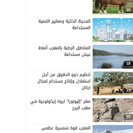
16
المدينة الذكية ومعايير التنمية
المستدامة
17
المناطق الرطبة بالمغرب أنماط
عيش مستدامة
18
تنظيم ذوو الحقوق من أجل
استغلال وإنتاج مستدام لمجال
اركان
19
صقر “إليونورا” ثروة إيكولوجية في
مهب الريح
20
المغرب قوة شمسية عظمى