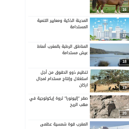
16
المدينة الذكية ومعايير التنمية
المستدامة
17
المناطق الرطبة بالمغرب أنماط
عيش مستدامة
18
تنظيم ذوو الحقوق من أجل
استغلال وإنتاج مستدام لمجال
اركان
19
صقر “إليونورا” ثروة إيكولوجية في
مهب الريح
20
المغرب قوة شمسية عظمى