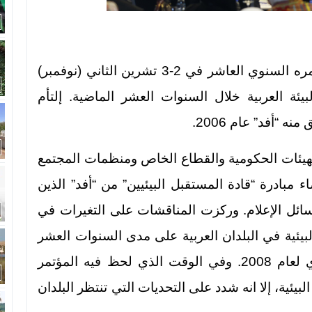
عقد المنتدى العربي للبيئة والتنمية (أفد) مؤتمره السنوي العاشر في 2-3 تشرين الثاني (نوفمبر)
لبيئة العربية خلال السنوات العشر الماضية. إلتأم
 “أفد” عام 2006.
40 مندوب يمثلون الهيئات الحكومية والقطاع الخاص ومنظمات المجتمع
مبادرة “قادة المستقبل البيئيين” من “أفد” الذين
افة إلى وسائل الإعلام. وركزت المناقشات على التغيرات في
بيئية في البلدان العربية على مدى السنوات العشر
الماضية، مقارنة مع نتائج تقرير “أفد” السنوي لعام 2008. وفي الوقت الذي لحظ فيه المؤتمر
يئية، إلا انه شدد على التحديات التي تنتظر البلدان