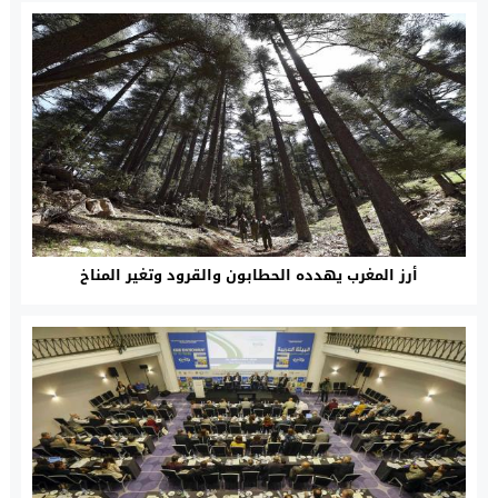
أرز المغرب يهدده الحطابون والقرود وتغير المناخ