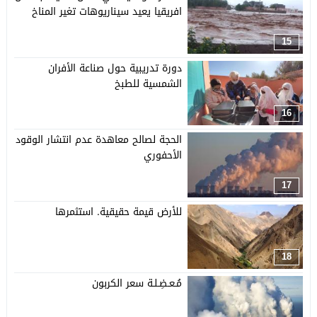
افريقيا يعيد سيناريوهات تغير المناخ
15
دورة تدريبية حول صناعة الأفران
الشمسية للطبخ
16
الحجة لصالح معاهدة عدم انتشار الوقود
الأحفوري
17
للأرض قيمة حقيقية. استثمرها
18
مُـعـضِـلـة سعر الكربون