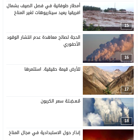
أمطار طوفانية في فصل الصيف بشمال
افريقيا يعيد سيناريوهات تغير المناخ
15
الحجة لصالح معاهدة عدم انتشار الوقود
الأحفوري
16
للأرض قيمة حقيقية. استثمرها
17
مُـعـضِـلـة سعر الكربون
18
إنذار حول الاستبدادية في مجال المناخ