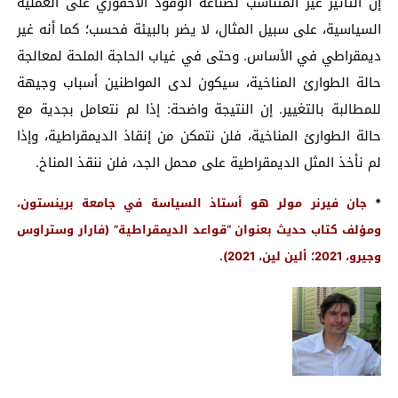
إن التأثير غير المتناسب لصناعة الوقود الأحفوري على العملية
السياسية، على سبيل المثال، لا يضر بالبيئة فحسب؛ كما أنه غير
ديمقراطي في الأساس. وحتى في غياب الحاجة الملحة لمعالجة
حالة الطوارئ المناخية، سيكون لدى المواطنين أسباب وجيهة
للمطالبة بالتغيير. إن النتيجة واضحة: إذا لم نتعامل بجدية مع
حالة الطوارئ المناخية، فلن نتمكن من إنقاذ الديمقراطية، وإذا
لم نأخذ المثل الديمقراطية على محمل الجد، فلن ننقذ المناخ.
*
جان فيرنر مولر هو أستاذ السياسة في جامعة برينستون،
ومؤلف كتاب حديث بعنوان “قواعد الديمقراطية” (فارار وستراوس
وجيرو، 2021؛ ألين لين، 2021).