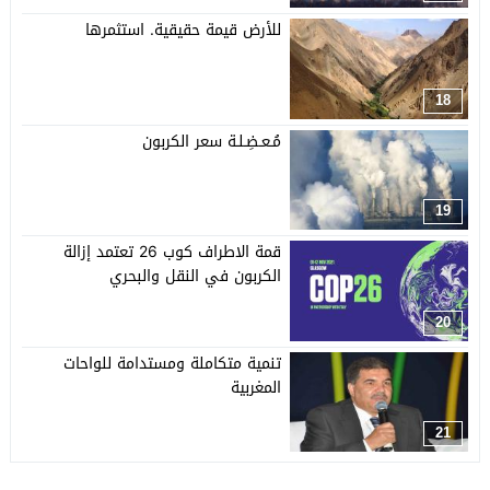
للأرض قيمة حقيقية. استثمرها
18
مُـعـضِـلـة سعر الكربون
19
قمة الاطراف كوب 26 تعتمد إزالة
الكربون في النقل والبحري
20
تنمية متكاملة ومستدامة للواحات
المغربية
21