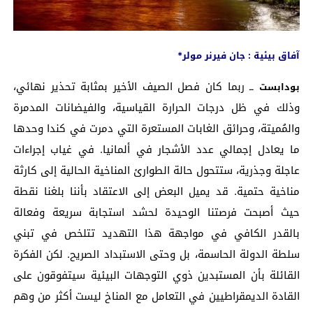
آفاق بيئية : جان فيرنر مولر*
ــ ربما كان فصل الصيف الأخير بمثابة تحذير نهائي،
بودابست
وذلك في ظل درجات الحرارة القياسية، والفيضانات المدمرة
والمُميتة، وحرائق الغابات المستعرة التي دمرت في كندا وحدها
ما يعادل إجمالي عدد الأشجار في ألمانيا. في غياب إجراءات
عاجلة وجذرية، ستتحول حالة الطوارئ المناخية الحالية إلى كارثة
مناخية حتمية. قد يميل البعض إلى الاعتقاد بأننا بلغنا نقطة
حيث أصبحت فرصتنا الوحيدة لحشد استجابة سريعة وفعالة
بالقدر الكافي في مواجهة هذا التهديد تتلخص في تبني
سلطة الدولة الحاسمة، بل وحتى الاستبداد الصريح. لكن الفكرة
القائلة بأن المستبدين ذوي التوجهات البيئية سيتفوقون على
القادة الديمقراطيين في التعامل مع المناخ ليست أكثر من وهم