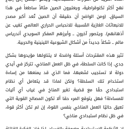
نهج أكثر تكنوقراطية، ويعتبرون الصين مثالاً ساطعاً في هذا
السياق. (ومن الواضح أن حقيقة أن الصين تُعد أكبر مصدر
للانبعاثات الغازية المُسببة للانحباس الحراري العالمي تغيب عن
أذهانهم). ويتصور آخرون ــ وأبرزهم المفكر السويدي أندرياس
مالم ــ شكلاً جديداً من أشكال الشيوعية اللينينية والحربية.
تثير هذه المقترحات أسئلة واضحة لا يتناولها مؤيدوها بشكل
جدي. إذا كانت السلطة، في ظل العمل المناخي، تتركز في أيدي
دولة لا تستجيب لشعبها، فما الذي قد يمنعها من إساءة
استخدام تلك السلطة؟ ولكن لماذا قد يتعامل أي نظام
استبدادي حقًا مع قضية تغير المناخ في غياب أي آليات
للمساءلة؟ فهل يتوقع المرء حقا ألا تكون المصالح القوية التي
تعيق حاليًا العمل المناخي بنفس القوة، إن لم تكن أكثر قوة،
في ظل نظام استبدادي مناخي؟
إن الأنظمة الاستبدادية معروفة بالفساد. لذا فإن الفكرة القائلة