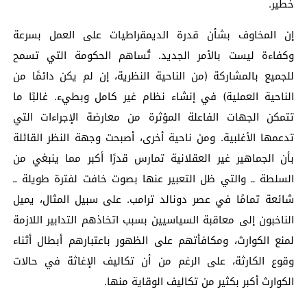
خطير.
إن المخاوف بشأن قدرة الديمقراطيات على العمل بسرعة
وكفاءة ليست بالأمر الجديد. تُساهم الحكومة التي تسمح
للجميع بالمشاركة (من الناحية النظرية، إن لم يكن دائمًا من
الناحية العملية) في إنشاء نظام غير كامل وبطيء. غالبًا ما
تتمكن الجهات الفاعلة المؤثرة من معارضة الإجراءات التي
تدعمها الأغلبية. ومن ناحية أخرى، أصبحت وجهة النظر القائلة
بأن الجماهير غير العقلانية تمارس قدرًا أكبر مما ينبغي من
السلطة ــ والتي ظل التعبير عنها بصوت خافت لفترة طويلة ــ
شائعة تمامًا في عصر دونالد ترامب. على سبيل المثال، يميل
الناخبون إلى معاقبة السياسيين بسبب اتخاذهم التدابير اللازمة
لمنع الكوارث، ومكافأتهم على الظهور باعتبارهم أبطال أثناء
وقوع الكارثة، على الرغم من أن تكاليف الإغاثة في حالات
الكوارث أكبر بكثير من تكاليف الوقاية منها.