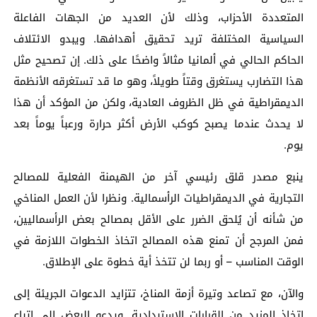
المتعددة الأحزاب، وذلك لأن العديد من الجهات الفاعلة
السياسية المختلفة تريد تحقيق أهدافها. ويبدو الائتلاف
الحاكم الحالي في ألمانيا مثالاً واضحًا على ذلك. إن تصحيح مثل
هذا التضارب يستغرق وقتاً طويلاً، وهو ما قد تستغرقه الأنظمة
الديمقراطية في ظل الظروف العادية، ولكن من المؤكد أن هذا
لا يحدث عندما يصبح كوكب الأرض أكثر حرارة ورعباً يوماً بعد
يوم.
ينبع مصدر قلق رئيسي آخر من الهيمنة الفعلية للمصالح
التجارية في الديمقراطيات الرأسمالية. ونظرا لأن العمل المناخي
من شأنه أن يُلحق الضرر على الأقل بمصالح بعض الرأسماليين،
فمن المرجح أن تمنع هذه المصالح اتخاذ الخطوات اللازمة في
الوقت المناسب – أو ربما لن تتخذ أية خطوة على الإطلاق.
والآن، مع تصاعد وتيرة أزمة المناخ، تتزايد الدعوات الجريئة إلى
اتخاذ المزيد من القرارات الاستبدادية. ويدعو البعض إلى إتباع