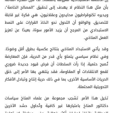
بأن مثل هذا النظام لا يهدف إلى تحقيق “المصالح الخاصة”،
ويديره تكنوقراطيون محايدون وعقلانيون، هي فكرة غير قابلة
للتصديق. والواقع أن التحول نحو اتخاذ القرارات على النمط
الاستبدادي من المرجح أن يزيد الأمور سوءًا، بعيدًا عن تعزيز
العمل المناخي.
وقد يأتي الاستبداد المناخي بنتائج عكسية بطرق أقل وضوحًا.
وفي نظام سياسي يتمتع بأي قدر من الحرية، فإن المعارضة
تُصبح حتمية. إذا رأت السلطات أن فرض قيود جديدة ضروري
لقمع الانتقادات أو المقاومة، فقد ينتهي بها الأمر إلى خنق
الحريات الأساسية الأخرى، بما في ذلك حرية إنتاج وتبادل الأفكار
التحويلية المحتملة.
تخيل هذا الأمر. تشجب مجموعة من علماء المناخ سياسات
دكتاتور المناخ باعتبارها غير كافية وتُحاول حشد الآخرين