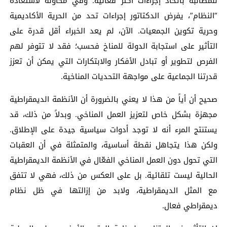
للمطالبة باتخاذ إجراءات أكثر فعالية. وفي محاولة لاستعادة
“النظام”، يفرض الدكتاتور إجراءات تحد من الحرية الأكاديمية
وحرية تكوين الجمعيات. الآن، لم يعد الخبراء أقل قدرة على
التأثير على استجابة الدولة للمناخ فحسب؛ فقد لا تتوفر لهم
الفرص لتطوير أو تبادل الأفكار والابتكارات التي يمكن أن تعزز
قدرتنا الجماعية على مواجهة التحديات المناخية.
صحيح أن أياً من هذا لا يعني بالضرورة أن الأنظمة الديمقراطية
مجهزة بشكل خاص لتعزيز العمل المناخي. وبدلاً من ذلك، قد
يستنتج المرء أنه لا توجد أدوات سياسية جيدة على الإطلاق.
ولكن هذا يتجاهل نقطة أساسية، والمتمثلة في أن العقبات
التي تحول دون العمل المناخي الفعّال في الأنظمة الديمقراطية
الحالية ليست تلقائية. بل على العكس من ذلك، فهي لا تتفق
مع المثل الديمقراطية، ولابد من إزالتها في ظل نظام
ديمقراطي فعال.