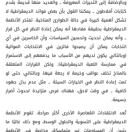
وبالإضافة إلى التحيزات المعروفة ــ والعديد منها قديمة بقدم
كتابات أفلاطون ــ يمكننا القول بأن بعض فوائد الديمقراطية لا
تشكل أهمية كبيرة في حالة الطوارئ المناخية. تفتخر الأنظمة
الديمقراطية بحقيقة مفادها أنه يمكن إعادة النظر في كل قرار
ــ وأنه يمكن تحديث وتحسين السياسات، وأن الخاسرين في أي
انتخابات يمكن أن يصبحوا فائزين في الانتخابات الموالية
(وبالتالي يكون لديهم من الأسباب ما يدفعهم إلى الاستمرار
في ممارسة اللعبة الديمقراطية). ولكن القرارات المتعلقة
بالمناخ تخلف عواقب وخيمة لا رجعة فيها. وبالتالي، حتى لو
تمت إعادة النظر في الخيارات السيئة ــ مثل عدم بذل جهود
كافية ــ في وقت لاحق، فهناك فرص متزايدة لحدوث أضرار
جسيمة.
تُعد الانتقادات المُعاصرة الأخرى أكثر صراحة. تقوم الأنظمة
الديمقراطية على التسوية والحلول الوسط، ومع ذلك غالبًا ما
يتبين أن المساومات غير متماسكة، وخاصة في الأنظمة