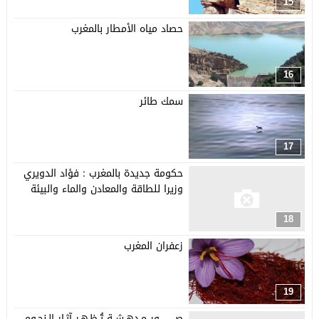
15
حصاد مياه الأمطار بالمغرب
16
سمك طائر
17
حكومة جديدة بالمغرب : فؤاد الدويري
وزيرا للطاقة والمعادن والماء والبيئة
18
زعفران المغرب
19
صـــــــــــور مـدهـشــة تُـظـهـر آثـار الـنجـوم