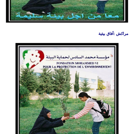
مراكش :
آفاق بيئية