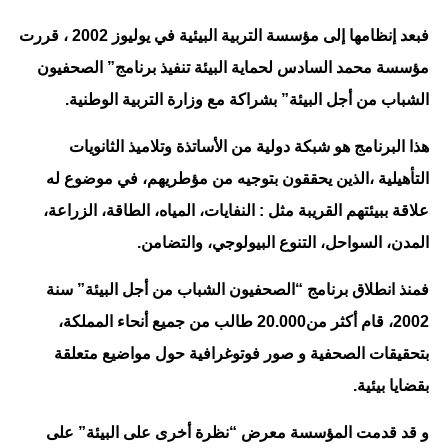
فبعد إنظامها إلى مؤسسة التربية البيئية في يوليوز 2002 ، قررت
مؤسسة محمد السادس لحماية البيئة تنفيذ برنامج” الصحفيون
الشباب من أجل البيئة” بشراكة مع وزارة التربية الوطنية.
هذا البرنامج هو شبكة دولية من الأساتذة وتلاميذ الثانويات
التأهيلية ،الذين يحققون بتوجيه من مؤطريهم، في موضوع له
علاقة ببيئتهم القريبة مثل : النفايات، المياه، الطاقة، الزراعة،
المدن، السواحل، التنوع البيولوجي، والتضامن.
فمنذ انطلاق برنامج “الصحفيون الشباب من أجل البيئة” سنة
2002، قام أكثر من20.000 طالب من جميع أنحاء المملكة،
بتحقيقات الصحفية و صور فوتوغرافية حول مواضيع متعلقة
بقضايا بيئية.
و قد قدمت المؤسسة معرض “نظرة أخرى على البيئة” على