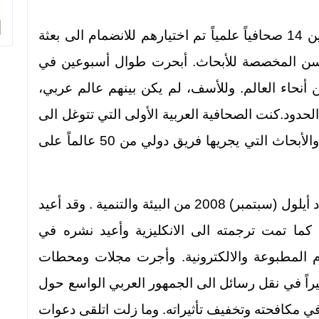
وقد حالفني الحظ. ففي صيف 2008، كنت بين 14 صحافياً علمياً تم اختيارهم للانضمام الى بعثة
ندسن المخصصة للأبحاث. أبحرت طوال أسبوعين في
ة الشمالية، برفقة 50 عالماً من أنحاء العالم. وللأسف، لم يكن بينهم عالم عربي،
لحدود.كنت الصحافية العربية الأولى التي تتوغل الى
أصقاع القطب الشمالي وتشهد ذوبان الجليد والأبحاث التي يجريها فريق دولي من 50 عالماً على
المقال الذي كتبته كان موضوع الغلاف في عدد أيلول (سبتمبر) 2008 من البيئة والتنمية . وقد أعيد
 كما تمت ترجمته الى الانكليزية وأعيد نشره في
م المطبوعة والالكترونية. وأجرت مجلات ومحطات
يراً في نقل رسائل الى الجمهور العربي الواسع حول
ي مكافحته وتخفيف تأثيراته. وما زلت اتلقى دعوات