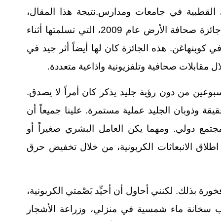
 القطبية في جامعات ومدارس.نتيجة هذا المقال،
والجمهور الواسع التي تلقى الرسالة، مُنحت جائزة صحافة الأرض عام 2009، التي تسلمتها أثناء
في كوبنهاغن. هذه الجائزة كان لها أيضاً أثر جيد في
.
 مقابلات صحافية وتلفزيونية واذاعية متعددة
سبوعين من دون رؤية جليد يذكر كان أمراً لا يصدق.
قة وذوبان الجليد عملية مستمرة. علينا جميعاً أن
تمع دولي. ومهما يكن العامل البشري صغيراً أو
ي اطلاق الانبعاثات الكربونية، من خلال تخفيض حرق
رة بذلك. لكنني أحاول أن أحيِّد بَصْمتي الكربونية،
 سخانة ماء شمسية في منزلي، وزراعة الأشجار