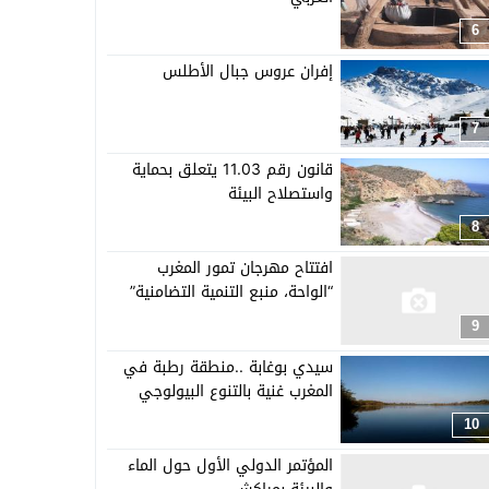
6
إفران عروس جبال الأطلس
7
قانون رقم 11.03 يتعلق بحماية
واستصلاح البيئة
8
افتتاح مهرجان تمور المغرب
“الواحة، منبع التنمية التضامنية”
9
سيدي بوغابة ..منطقة رطبة في
المغرب غنية بالتنوع البيولوجي
10
المؤتمر الدولي الأول حول الماء