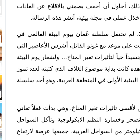
 ذلك، أحاول أن أخفف بصمتي بالاقلاع عن العادات
.
 خلال عملي في مجلة بيئية، أنشر هذه الرسالة
سوف أخبركم قصة صغيرة: في العام 2007، لم تحتفل سلطنة عُمان بيوم البيئة العالمي في
نت على موعد مع غونو القاتل، أشرس الأعاصير التي
يداً حياً لتأثيرات تغير المناخ… ولشعار يوم البيئة
ساخن . هذه كانت بداية موضوع الغلاف الذي كتبته لعدد تموز
لة البيئية الأولى في المنطقة العربية، وهو أحد سلسلة
ي تضم 22 بلداً، ستتعرض لأقسى تأثيرات تغير المناخ. وهي بدأت فعلاً تعاني
تصحر وخسارة النظم الايكولوجية وتآكل السواحل
شعاب المرجانية. هناك 34 ألف كيلومتر من السواحل العربية، جميعها عرضة لارتفاع