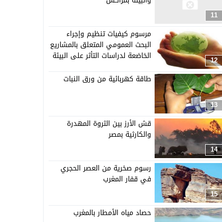
والبيئة بمراكش
11
مرسوم كيفيات تنظيم وإجراء
البحث العمومي المتعلق بالمشاريع
الخاضعة لدراسات التأثر على البيئة
12
طاقة كهربائية من ورق النبات
13
قش الأرز بين الثروة المهدرة
والكارثية بمصر
14
رسوم صخرية من العصر الحجري
في قفار المغرب
15
حصاد مياه الأمطار بالمغرب