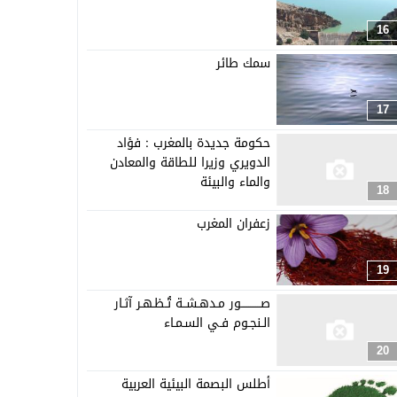
16
سمك طائر
17
حكومة جديدة بالمغرب : فؤاد
الدويري وزيرا للطاقة والمعادن
والماء والبيئة
18
زعفران المغرب
19
صـــــــــــور مـدهـشــة تُـظـهـر آثـار
الـنجـوم فـي السـمـاء
20
أطلس البصمة البيئية العربية