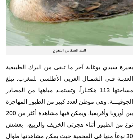
البط الغطاس المتوج
بحيرة سيدي بوغابة آخر ما تبقى من البرك الطبيعية
العذبـة فـي الشمـال الغربي الأطلسي للمغرب. تبلغ
مساحتها 113 هكتـاراً، وتستمـد مياهها من المصادر
الجوفيـــة. وهي موطن لعدد كبير من الطيور المهاجرة
بين أوروبا وأفريقيا. ويمكن فيها مشاهدة أكثر من 200
نوع من الطيور أثناء هجرتي الخريف والربيع، يعشش
30 نوعاً منها في المحمية حيث يمكن مشاهدتها طوال