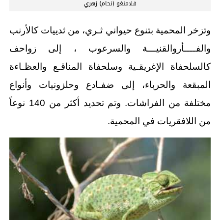
فلامنغو (نحام) زهري
وتزخر المحمية بتنوع حيواني ثـري، من ثدييات كالأرنب
والفــــأروالقنيـــة والسرعوب ، إلى زواحف
كالسلحفاة الإغريقـية وسلحفاة المناقـع والعظـاءة
المبقعة والحرباء، إلى ضفـادع وحلزونيات وأنواع
مختلفة من الفراشات. وتم تحديد أكثر من 140 نوعاً
من اللافقريات في المحمية.