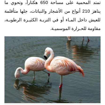
تمتد المحمية على مساحة 650 هكتاراً، وتحوي ما
يناهز 210 أنواع من الأشجار والنباتات، جلها متأقلمة
للعيش داخل المـاء أو في التربـة الكثيـرة الرطوبـة،
مقاومة للحـرارة الموسميـة.