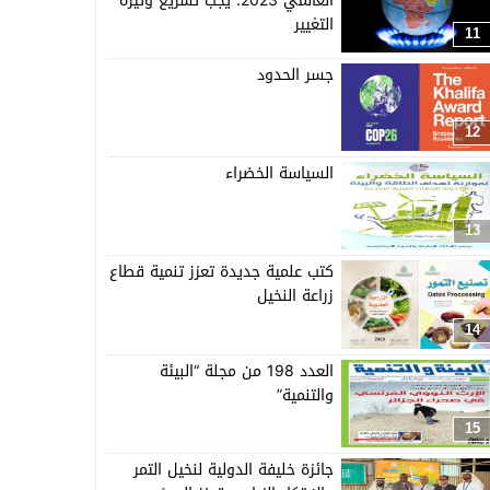
العالمي 2023: يجب تسريع وتيرة
التغيير
11
جسر الحدود
12
السياسة الخضراء
13
كتب علمية جديدة تعزز تنمية قطاع
زراعة النخيل
14
العدد 198 من مجلة “البيئة
والتنمية”
15
جائزة خليفة الدولية لنخيل التمر