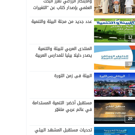
والابتكار الزراعي تعزز البحث
العلمي بإصدار كتاب عن “التغيرات
16
المناخية وأثرها على القطاع
الزراعي”
عدد جديد من مجلة البيئة والتنمية
17
المنتدى العربي للبيئة والتنمية
يصدر دليلا بيئيا للمدارس العربية
18
البيئة فى زمن الثورة
19
مستقبل أخضر: التنمية المستدامة
في عالم عربي متغيّر
20
تحديات مستقبل المشهد البيئي