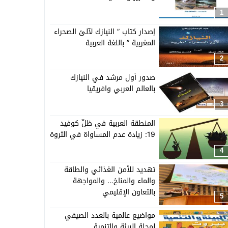
1
إصدار كتاب ” النيازك لآلئ الصحراء
المغربية ” باللغة العربية
2
صدور أول مرشد في النيازك
بالعالم العربي وافريقيا
3
المنطقة العربية في ظلّ كوفيد
19: زيادة عدم المساواة في الثروة
4
تهديد للأمن الغذائي والطاقة
والماء والمناخ… والمواجهة
بالتعاون الإقليمي
5
مواضيع عالمية بالعدد الصيفي
لمجلة البيئة والتنمية