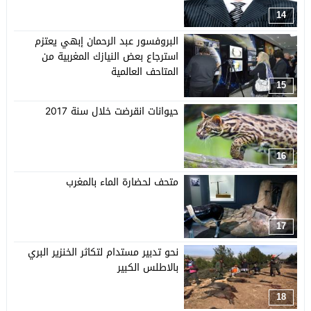
14
البروفسور عبد الرحمان إبهي يعتزم
استرجاع بعض النيازك المغربية من
المتاحف العالمية
15
حيوانات انقرضت خلال سنة 2017
16
متحف لحضارة الماء بالمغرب
17
نحو تدبير مستدام لتكاثر الخنزير البري
بالاطلس الكبير
18