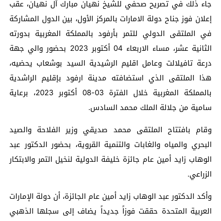
جاء ذلك في تصريح صحفي للشيخ نهيان مبارك آل نهيان، عقب
إعلان فوز جناح دولة الامارات بالمركز الأول، بين الدول المشاركة
في الملتقى الدولي للتمر بأرفود بالمملكة المغربية بدورته
الثانية عشر، مساء الاربعاء 04 أكتوبر 2023 بحضور والي جهة
درعة تافيلالت وعامل اقليم الرشيدية السيد بوشعاب يحضيه،
هذا الملتقى الذي استضافته مدينة ارفود بإقليم الراشدية
بالمملكة المغربية خلال الفترة 03-08 أكتوبر 2023، برعاية
سامية من جلالة الملك محمد السادس.
وقام بافتتاح الملتقى محمد صديقي وزير الفلاحة والصيد
البحري والمياه والغابات والتنمية القروية، بحضور الدكتور عبد
الوهاب زايد أمين عام جائزة خليفة الدولية لنخيل التمر والابتكار
الزراعي.
وأكد الدكتور عبد الوهاب زايد أمين عام الجائزة، أن دولة الإمارات
العربية المتحدة حققت فوزاً جديداً يضاف إلى سجلها الذهبي