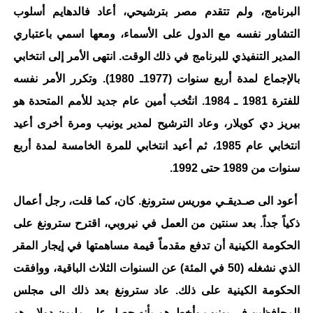
البرنامج، ولم تتقدم مصر بترشيحي، أعاد فالدهايم أسلوب
التشاور نفسه مع الدول على الأسماء، ومعها اسمي باعتباري
المدير التنفيذي للبرنامج في ذلك الوقت. انتهى الأمر إلى انتخابي
بالإجماع لمدة أربع سنوات (1977ـ 1980). وتكرر الأمر نفسه
للفترة 1981 ـ 1984. انتُخب أمين عام جديد للأمم المتحدة هو
بيريز دي كويلار، وعاد الترشيح لمدير يونيب ومرة أخرى أعيد
انتخابي عام 1985، ثم أعيد انتخابي للمرة الخامسة لمدة أربع
سنوات من 1989 حتى 1992.
أعود الى صـديقـي موريس سترونغ. كان، كما قلت، رجل أعمال
ذكياً جداً. بعد سنتين من العمل في نيروبي، اقترح سترونغ على
الحكومة الكينية أن تدفع مقدماً قيمة مساهمتها في إيجار المقر
الذي نشغله (50 في المئة) عن السنوات الثلاث الباقية، ووافقت
الحكومة الكينية على ذلك. عاد سترونغ بعد ذلك الى مجلس
المحافظين في يونيب وأخطرهم بأنه حصل على مليون دولار، هو