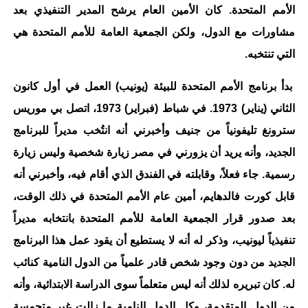
الأمم المتحدة. كان الأمين العام يرشح المدير التنفيذي بعد
مشاورات مع الدول، ولكن الجمعية العامة للأمم المتحدة هي
التي تنتخبه.
بدأ برنامج الأمم المتحدة للبيئة (يونيب) العمل في أول كانون
الثاني (يناير) 1973. في شباط (فبراير) 1973، اتصل بي موريس
سترونغ تليفونياً من جنيف وأخبرني أنه انتُخب مديراً للبرنامج
الجديد، وأنه يريد أن يزورني في مصر زيارة شخصية وليس زيارة
رسمية. جاء فعلاً، وقابلته في الفندق الذي أقام فيه، وأخبرني أنه
قابل كورت فالدهايم، أمين عام الأمم المتحدة في ذلك الوقت،
بعد صدور قرار الجمعية العامة للأمم المتحدة بانتخابه مديراً
تنفيذياً ليونيب، وذكر له أنه لا يستطيع أن يقود عمل هذا البرنامج
الجديد من دون وجود شخص قادر علمياً من الدول النامية كنائب
له. كان تبريره لذلك أنه ليس متعلماً سوى الدراسة الابتدائية، وأنه
من الدول المتقدمة، وكل الدول النامية ما زالت غير متحمسة