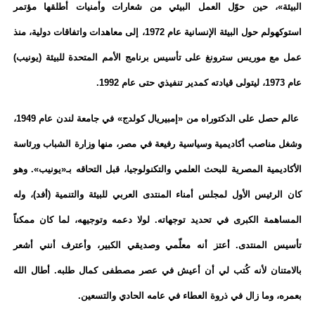
البيئة»، حين حوّل العمل البيئي من شعارات وأمنيات أطلقها مؤتمر
استوكهولم حول البيئة الإنسانية عام 1972، إلى معاهدات واتفاقات دولية، منذ
عمل مع موريس سترونغ على تأسيس برنامج الأمم المتحدة للبيئة (يونيب)
عام 1973، ليتولى قيادته كمدير تنفيذي حتى عام 1992.
عالم حصل على الدكتوراه من «إمبيريال كولدج» في جامعة لندن عام 1949،
وشغل مناصب أكاديمية وسياسية رفيعة في مصر، منها وزارة الشباب ورئاسة
الأكاديمية المصرية للبحث العلمي والتكنولوجيا، قبل التحاقه بـ«يونيب». وهو
كان الرئيس الأول لمجلس أمناء المنتدى العربي للبيئة والتنمية (أفد)، وله
المساهمة الكبرى في تحديد توجهاته. لولا دعمه وتوجيهه، لما كان ممكناً
تأسيس المنتدى. أعتز أنه معلّمي وصديقي الكبير، وأعترف أنني أشعر
بالامتنان لأنه كُتب لي أن أعيش في عصر مصطفى كمال طلبه. أطال الله
بعمره، وما زال في ذروة العطاء في عامه الحادي والتسعين.