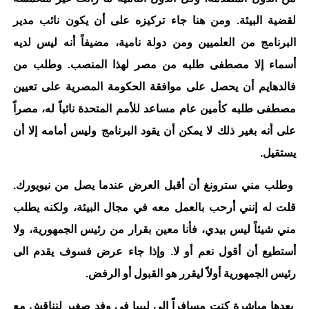
لقضية البيئة. ومن هنا جاء تركيزه على أن يكون نائب مدير
البرنامج من العلميين ومن دولة نامية، مضيفاً أنه ليس لديه
أسماء إلا مصطفى طلبه من مصر لهذا المنصب. وطلب من
فالدهايم أن يحصل على موافقة الحكومة المصرية على تعيين
مصطفى طلبه كأمين عام مساعد للأمم المتحدة نائباً له، مصراً
على أنه بغير ذلك لا يمكن أن يقود البرنامج وليس أمامه إلا أن
يستقيل.
وطلب مني سترونغ أن أقبل العرض عندما يصل من نيويورك.
قلت له إنني أرحب بالعمل معه في مجال البيئة، ولكنه يطلب
مني شيئاً ليس بيدي، فأنا معين بقرار من رئيس الجمهورية، ولا
أستطيع أن أقول نعم أو لا. وإذا جاء عرض فسوف يقدم الى
رئيس الجمهورية أولاً ليقرر هو القبول أو الرفض.
بعدها مباشرة كنت مسافراً الى ليبيا في وفد صغير لنناقش مع