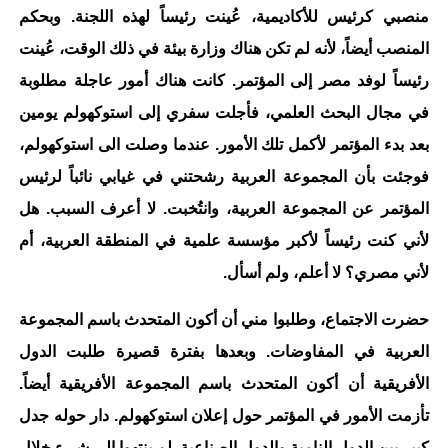
منصبي كرئيس للأكاديمية، عُينت رئيساً لهذه اللجنة. وبحكم
المنصب أيضاً، لأنه لم تكن هناك وزارة بيئة في ذلك الوقت، عُينت
رئيساً لوفد مصر إلى المؤتمر. كانت هناك أمور عاجلة مطلوبة
في مجال البحث العلمي، فأجلت سفري إلى استوكهولم يومين
بعد بدء المؤتمر لأكمل تلك الأمور. عندما وصلت الى استوكهولم،
فوجئت بأن المجموعة العربية رشحتني في غيابي نائباً لرئيس
المؤتمر عن المجموعة العربية، وانتُخبت. لا أعرف السبب. هل
لأني كنت رئيساً لأكبر مؤسسة علمية في المنطقة العربية، أم
لأني مصري؟ لا أعلم، ولم أسأل.
حضرت الاجتماع، وطلبوا مني أن أكون المتحدث باسم المجموعة
العربية في المفاوضات. وبعدها بفترة قصيرة طلبت الدول
الأفريقية أن أكون المتحدث باسم المجموعة الأفريقية أيضاً.
تأزمت الأمور في المؤتمر حول إعلان استوكهولم. دار حوله جدل
كبير بين الدول النامية والدول الصناعية. لم ينتهوا إلى شيء خلال