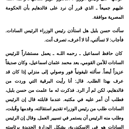
عليهم جميعاً ـ الذي قرر أن نرد على فالدهايم بأن الحكومة
المصرية موافقة.
سألت حسن بلبل هل استأذن رئيس الوزراء الرئيس السادات.
فأجاب: لا تسألني، أنا لا أعرف، تصرف أنت.
كان حافظ اسماعيل ـ رحمه اللـه ـ يعمل مستشاراً للرئيس
السادات للأمن القومي، بعد محمد عثمان اسماعيل، وكان صديقاً
عزيزاً أيضاً. سألته تليفونياً فور وصولي إلى منزلي إذا كان قد
عرف بهذا الطلب. قال: أنا رأيت البرقية التي وردت من
فالدهايم، لكن لم أر الرد. فذكرت له ما علمت من حسن بلبل،
فطلب أن أمر عليه في مكتبه. عندما قابلته قال إن الرئيس
السادات طلب من رئيس الوزراء تقديم استقالته، وقدمها وقُبلت،
وطلب منه الرئيس أن يستمر في تسيير العمل. وقال إن الرئيس
السادات هو في الاسكندرية، يشكل الوزارة الجديدة برئاسته