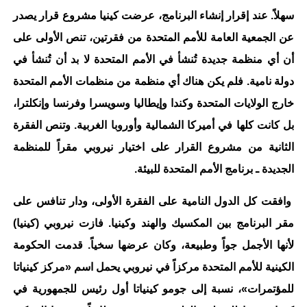
سهلاً. عند إقرار إنشاء البرنامج، عرضت كينيا مشروع قرار يصدر
عن الجمعية العامة للأمم المتحدة من فقرتين، تنص الأولى على
أن أي منظمة جديدة تُنشأ في الأمم المتحدة لا بد أن تُنشأ في
دولة نامية. فلم يكن هناك أي منظمة من منظمات الأمم المتحدة
خارج الولايات المتحدة وكندا وإيطاليا وسويسرا وفرنسا وإنكلترا،
بل كانت كلها في أميركا الشمالية وأوروبا الغربية. وتنص الفقرة
الثانية من مشروع القرار على اختيار نيروبي مقراً للمنظمة
الجديدة ـ برنامج الأمم المتحدة للبيئة.
وافقت كل الدول النامية على الفقرة الأولى، ودار تنافس على
مقر البرنامج بين المكسيك والهند وكينيا. فازت نيروبي (كينيا)
لأنها الأجمل جواً وطبيعة، وكان عرضها سخياً. قدمت الحكومة
الكينية للأمم المتحدة مركزاً في نيروبي يحمل اسم «مركز كينياتا
للمؤتمرات»، نسبة إلى جومو كينياتا أول رئيس للجمهورية في