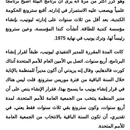
وهو كرر أكثر من مرة أنه يرى أن برنامج البيئة أصبح برنامجاً
علمياً ويصعب عليه الاستمرار في إدارته. أقنع سترونغ الحكومة
الكندية، بعد أقل من ثلاث سنوات على إدارته ليونيب، بإنشاء
مؤسسة كندية للطاقة. أنشأت كندا المؤسسة، وعين سترونغ
رئيساً لها، وترك يونيب في نهاية 1975.
كانت المدة المقررة للمدير التنفيذي ليونيب، طبقاً لقرار إنشاء
البرنامج، أربع سنوات. اتصل بي الأمين العام للأمم المتحدة آنذاك
كورت فالدهايم، وقال إنه يريدني أن أكون مديراً للمنظمة بالإنابة
خلال السنة الباقية من فترة موريس سترونغ. قلت ليس هناك
في قرار إنشاء يونيب ما يسمح بهذا، فقرار الإنشاء ينص على أن
مدير المنظمة ينتخب من الجمعية العامة للأمم المتحدة، لمدة
أربع سنوات، وكون سترونغ بقي ثلاث سنوات فقط يعني، في
تقديري، أن تكون السنة الباقية بالانتخاب من الجمعية العامة
للأمم المتحدة.