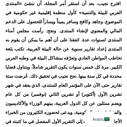
اقترح نجيب، بعد أن استقر أمر المجلة، أن ننشئ «المنتدى
العربي للبيئة والتنمية» كأول منظمة إقليمية غير حكومية في
الموضوع. وجاهد وكافح وسافر يميناً ويساراً للحصول على الدعم
المالي والمعنوي لإنشاء المنتدى. ونجح. رأست مجلس أمناء
المنتدى لسنوات عدة. اتفقنا على أن أهم ما يمكن أن يقوم به
المنتدى إعداد تقارير سنوية عن حالة البيئة العربية، تكتب بلغة
تخاطب المواطن العادي وتعرّفه بمشاكل البيئة في وطنه العربي
الكبير. مرة كل خمس سنوات يكون التقرير شاملاً، ويتناول قضايا
محددة في كل سنة بينها. نجح نجيب في تحقيق ذلك. عُرضت ستة
تقارير حتى الآن على المؤتمر العام للمنتدى، الذي يعقد في شهر
تشرين الأول (أكتوبر) أو تشرين الثاني (نوفمبر) من كل عام
ويضم ممثلين عن كل الدول العربية، بينهم الوزراء والأكاديميون
والمنظمات غير الحكومية، ويدعى لحضوره الكثيرون من الخبراء
Arabic
الأجانب. وقد استندتُ إلى التقرير الأول المفصل في ما كتبته في