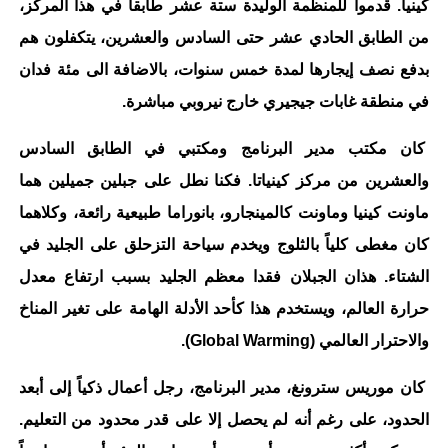
كينيا. قدموا للمنظمة الوليدة ستة عشر طابقاً في هذا المركز،
من الطابق الحادي عشر حتى السادس والعشرين، يتكفلون هم
بدفع نصف إيجارها لمدة خمس سنوات، بالاضافة الى مئة فدان
في منطقة غابات جيجيري خارج نيروبي مباشرة.
كان مكتب مدير البرنامج ومكتبي في الطابق السادس
والعشرين من مركز كينياتا. فكنا نطل على جبلين جميلين هما
ماونت كينيا وماونت كالمينجارو، بانوراما طبيعية رائعة، وكلاهما
كان مغطى كلياً بالثلوج ويخدم سياحة التزحلق على الجليد في
الشتاء. هذان الجبلان فقدا معظم الجليد بسبب ارتفاع معدل
حرارة العالم، ويستخدم هذا كأحد الأدلة الهامة على تغير المناخ
والاحترار العالمي (Global Warming).
كان موريس سترونغ، مدير البرنامج، رجل أعمال ذكياً إلى أبعد
الحدود، على رغم أنه لم يحصل إلا على قدر محدود من التعليم.