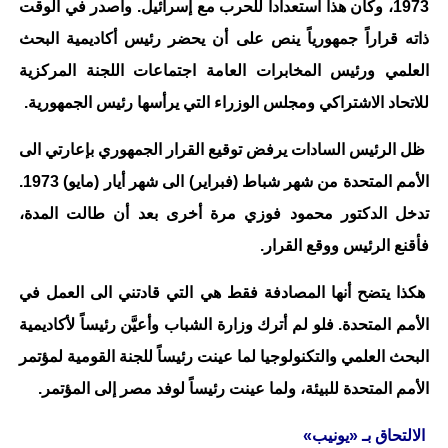
1973، وكان هذا استعداداً للحرب مع إسرائيل. وأصدر في الوقت
ذاته قراراً جمهورياً ينص على أن يحضر رئيس أكاديمية البحث
العلمي ورئيس المخابرات العامة اجتماعات اللجنة المركزية
للاتحاد الاشتراكي ومجلس الوزراء التي يرأسها رئيس الجمهورية.
ظل الرئيس السادات يرفض توقيع القرار الجمهوري بإعارتي الى
الأمم المتحدة من شهر شباط (فبراير) الى شهر أيار (مايو) 1973.
تدخل الدكتور محمود فوزي مرة أخرى بعد أن طالت المدة،
فأقنع الرئيس ووقع القرار.
هكذا يتضح أنها المصادفة فقط هي التي قادتني الى العمل في
الأمم المتحدة. فلو لم أترك وزارة الشباب وأعيَّن رئيساً لأكاديمية
البحث العلمي والتكنولوجيا لما عينت رئيساً للجنة القومية لمؤتمر
الأمم المتحدة للبيئة، ولما عينت رئيساً لوفد مصر إلى المؤتمر.
الالتحاق بـ «يونيب»