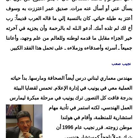
يسأل عني أو أسأل عنه مرات. صديق عمر اعتززت به وسوف
أعتز به طيلة حياتي. كان بالنسبة إلي ما قاله العرب قديماً: رب
أخ لك لم تلده أمك. أدعو الـله له بالرحمة وأن يجزيه في آخرته
خير الجزاء مقابل ما قدمه لوطنه وللعالم من علم وجهد، وأعاننا
جميعاً ـ أسرته وأصدقاءه وزملاءه ـ على تحمل هذا الفقد الكبير.
نجيب صعب
مهندس معماري لبناني درس أيضاً الصحافة ومارسها. بدأ حياته
العملية معي في يونيب في إدارة الإعلام. تحمس لقضايا البيئة
بدرجة فاقت كل التصور. ترك يونيب في مرحلة مبكرة
ليمارس
العمل الهندسي، لكنه استمر في تأدية مهام
استشارية للمنظمة، وأقام في هولندا
موطن زوجته. قرر نجيب عام 1996 أن
يترك عملاً ناجحاً كمستشار هندسي