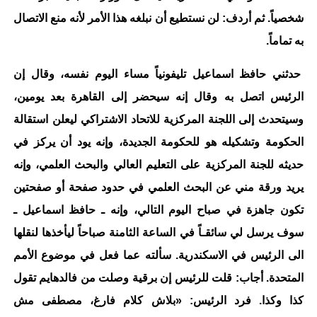
شخصياً. ثم أردف: لن نستطيع أن نبلغه هذا الأمر لأنه منع الاتصال
به تماماً.
حدثني حافظ اسماعيل تليفونياً مساء اليوم نفسه، وقال إن
الرئيس اتصل به وقال إنه سيحضر إلى القاهرة بعد يومين،
وسيتحدث إلى اللجنة المركزية للاتحاد الاشتراكي ليعلن استقالة
الحكومة وتشكيله هو للحكومة الجديدة، وإنه يود أن يركز في
حديثه للجنة المركزية على التعليم العالي والبحث العلمي، وإنه
يريد ورقة مني عن البحث العلمي في حدود صفحة أو صفحتين
تكون جاهزة في صباح اليوم التالي، وإنه ـ حافظ اسماعيل ـ
سوف يرسل لي سائقـاً في الساعة الثامنة صباحاً ليأخذها لنقلها
الى الرئيس في الاسكندرية. سألته عما فعل في موضوع الأمم
المتحدة. أجاب: قلت للرئيس إن برقية وصلت من فالدهايم تقول
كذا وكذا. فرد الرئيس: «بلاش كلام فارغ، مصطفى مش