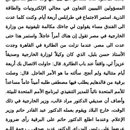
المسؤولين الليبيين التعاون في مجالي الإلكترونيات والطاقة
الذرية. استمر الاجتماع في طرابلس أربعة أيام. وكنت كلما عدت
الى الفندق مساء يقولون لي جاءتك مكالمة تليفونية من وزارة
الخارجية في مصر تقول إن هناك أمراً عاجلاً. واستمر هذا حتى
عدت الى مصر. عندما نزلت من الطائرة في القاهرة وجدت
الأستاذ حسن بلبل، الذي كان وكيلاً لوزارة الخارجية وصديقاً
عزيزاً لي، واقفاً عند باب الطائرة. قال: حاولت الاتصال بك أربعة
أيام متتالية ولم أنجح. سألته ما هو الأمر العاجل. قال: وصلت
برقية من فالدهايم يطلب فيها مصطفى طلبه أميناً عاماً مساعداً
للأمم المتحدة نائباً للمدير التنفيذي لبرنامج الأمم المتحدة للبيئة.
وأضاف أن صديقي الدكتور مراد غالب، وزير الخارجية في ذلك
الوقت، خارج البلاد ويقوم بعمله الدكتور عبد القادر حاتم وزير
الإعلام. وعندما اطلع الدكتور حاتم على البرقية رأى ضرورة
عرضها على رئيس الوزراء، الدكتور عزيز صدقي ـ رحمة اللـه