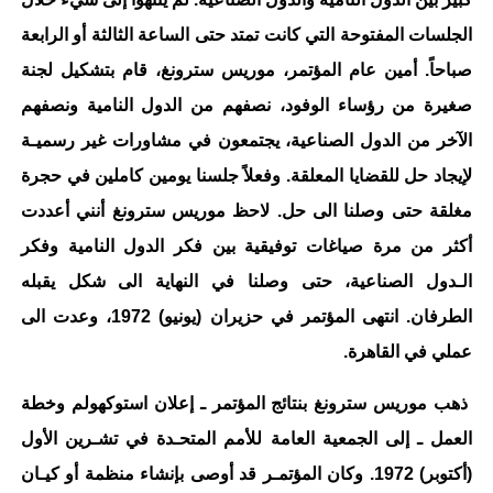
الجلسات المفتوحة التي كانت تمتد حتى الساعة الثالثة أو الرابعة
صباحاً. أمين عام المؤتمر، موريس سترونغ، قام بتشكيل لجنة
صغيرة من رؤساء الوفود، نصفهم من الدول النامية ونصفهم
الآخر من الدول الصناعية، يجتمعون في مشاورات غير رسميـة
لإيجاد حل للقضايا المعلقة. وفعلاً جلسنا يومين كاملين في حجرة
مغلقة حتى وصلنا الى حل. لاحظ موريس سترونغ أنني أعددت
أكثر من مرة صياغات توفيقية بين فكر الدول النامية وفكر
الـدول الصناعية، حتى وصلنا في النهاية الى شكل يقبله
الطرفان. انتهى المؤتمر في حزيران (يونيو) 1972، وعدت الى
عملي في القاهرة.
ذهب موريس سترونغ بنتائج المؤتمر ـ إعلان استوكهولم وخطة
العمل ـ إلى الجمعية العامة للأمم المتحـدة في تشـرين الأول
(أكتوبر) 1972. وكان المؤتمـر قد أوصى بإنشاء منظمة أو كيـان