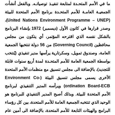
ما في الأمم المتحـدة لمتابعة تنفيـذ توصياتـه. وبالفعل أنشأت
الجمعيـة العامـة للأمم المتحـدة برنامج الأمم المتحدة للبيئة
(United Nations Environment Programme – UNEP)،
وصدر قرارها في كانون الأول (ديسمبر) 1972 بإنشاء البرنامج
بالشكل نفسه الذي اقترحه المؤتمر، أي يتكون من مجلس
محافظين (Governing Council) من 56 دولة تنتخبها الجمعية
العامة، وصندوق تمويل، وسكرتارية يرأسها مدير تنفيذي (يُنتخب
بواسطة الجمعية العامة للأمم المتحـدة لمدة أربع سنوات قابلة
للتجديد)، بالإضافة الى مجلس تنسيق مع منظمات الأمم المتحدة
الأخرى يسمى مجلس تنسيق البيئة (Environment Co-
ordination Board-ECB) ويرأسه المدير التنفيذي لبرنامج
الأمم المتحدة للبيئة. وبذلك أصبح المدير التنفيذي للبرنامج هو
الوحيد الذي تنتخبه الجمعية العامة للأمم المتحدة، بين كل رؤساء
البرامج والهيئات التابعة للأمم المتحدة، بالإضافة الى أمين عام