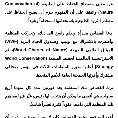
عن معنى مصطلح الحفاظ على الطبيعة (Conservation of
Nature) واتفقنا على أن المفهوم يلزم أن يصبح الحفاظ على
مصادر الثروة الطبيعية باستخدامها استخداماً رشيداً .
دعا القصاص بجـرأة وبعلم راسخ الى ذلك، وتحركت المنظمة
وأصدرت بالاشتراك مع يونيب وصندوق الحياة البرية (WWF)
الميثاق العالمي للطبيعة (World Charter of Nature)، ثم
الاستراتيجيـة العالميـة لحفـظ الطبيعة (World Conservation
Strategy) أعلنها مديرو المنظمات الثلاث في مؤتمر صحافي
مشترك وأقرتها الجمعية العامة للأمم المتحدة.
ترك القصاص تلك المنظمة بعد دورتين مدة كل منهما أربع
سنوات، هي أقصى ما يمكن أن ينتخب لها رئيس، غيَّر فيها مفاهيم
تلك المنظمة التي دامت عقوداً كثيرة تغييراً شاملاً.
أخي المرحوم محمد القصاص كان لا يمر أسبوع من دون أن