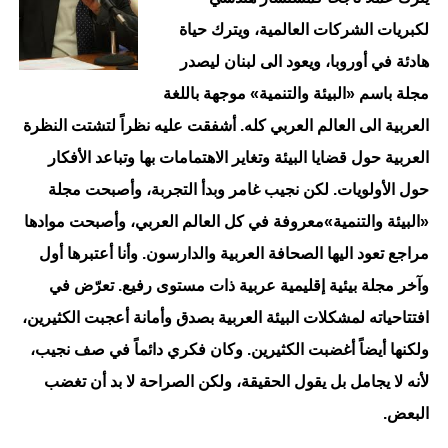
لكبريات الشركات العالمية، ويترك حياة
هادئة في أوروبا، ويعود الى لبنان ليصدر
مجلة باسم «البيئة والتنمية» موجهة باللغة
العربية الى العالم العربي كله. أشفقت عليه نظراً لتشتت النظرة
العربية حول قضايا البيئة وتغاير الاهتمامات بها وتباعد الأفكار
حول الأولويات. لكن نجيب غامر وبدأ التجربة، وأصبحت مجلة
«البيئة والتنمية»معروفة في كل العالم العربي، وأصبحت موادها
مراجع تعود اليها الصحافة العربية والدارسون. وأنا أعتبرها أول
وآخر مجلة بيئية إقليمية عربية ذات مستوى رفيع. تعرّض في
افتتاحياته لمشكلات البيئة العربية بصدق وأمانة أعجبت الكثيرين،
ولكنها أيضاً أغضبت الكثيرين. وكان فكري دائماً في صف نجيب،
لأنه لا يجامل بل يقول الحقيقة، ولكن الصراحة لا بد أن تغضب
البعض.