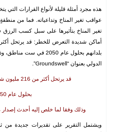
هذه مجرد أمثلة قليلة لأنواع القرارات التي ي
عواقب تغير المناخ وتداعياته. فما من منطقةٍ
تغير المناخ بتأثيرها على سبل كسب الرزق 
بلدانهم بحلول عام 2050 ف
الدولي بعنوان “Groundswell”.
قد يرتحل أكثر من 216 مليون شخص من مكان لآخر داخل حدود بلدانهم
بحلول عام 2050 في ست مناطق،
وذلك وفقا لما خلص إليه أحدث إصدار من تقرير 
ويشتمل التقرير على تقديرات جديدة من ث