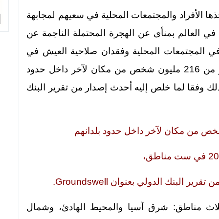
تخذها الأفراد والمجتمعات المحلية في سعيهم لمجابهة
 في العالم بمنأى عن الهجرة المحتملة الناجمة عن
في المجتمعات المحلية وفقدان صلاحية العيش في
أماكن شديدة التعرض للخطر: قد يرتحل أكثر من 216 مليون شخص من مكان لآخر داخل حدود
ي ست مناطق، وذلك وفقا لما خلص إليه أحدث إصدار من تقرير البنك
البنك الدولي بعنوان Groundswell.
لاث مناطق: شرق آسيا والمحيط الهادئ، وشمال