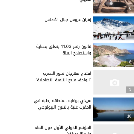
6
إفران عروس جبال الأطلس
7
قانون رقم 11.03 يتعلق بحماية
واستصلاح البيئة
8
افتتاح مهرجان تمور المغرب
“الواحة، منبع التنمية التضامنية”
9
سيدي بوغابة ..منطقة رطبة في
المغرب غنية بالتنوع البيولوجي
10
المؤتمر الدولي الأول حول الماء