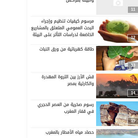
والبيئة بمراكش
11
مرسوم كيفيات تنظيم وإجراء
البحث العمومي المتعلق بالمشاريع
الخاضعة لدراسات التأثر على البيئة
12
طاقة كهربائية من ورق النبات
13
قش الأرز بين الثروة المهدرة
والكارثية بمصر
14
رسوم صخرية من العصر الحجري
في قفار المغرب
15
حصاد مياه الأمطار بالمغرب