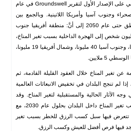
أفريقيا، وشرق أوروبا وآسيا الوسطى. وهو يبني على الإصدار الأول لتقرير Groundswell في عام
صحراء وجنوب آسيا وأمريكا اللاتينية. وبالجمع بين
التقريرين، خلصت التوقعات في جميع المناطق حتى عام 2050 إلى أنَّ: منطقة أفريقيا جنوب
راء قد تشهد اضطرار ما يصل إلى 86 مليون شخص إلى الهجرة الداخلية بسبب تغير المناخ،
ومنطقة شرق آسيا والمحيط الهادئ 49 مليونا، وجنوب آسيا 40 مليونا، وشمال أفريقيا 19 مليونا،
ة عن تغير المناخ خلال العقود القليلة القادمة، ثم
إذا لم تنجح البلدان في تخفيض الانبعاثات العالمية
جه الآثار الحالية والمستقبلية لتغير المناخ. وقد
يظهر ما يُسمَّى “البؤر الساخنة” للهجرة بسبب تغير المناخ داخل البلدان بحلول عام 2030، مع
ي تتعرض فيها سبل كسب الرزق للخطر بسبب تغير
ي توجد فيها فرص أفضل للعيش وكسب الرزق.