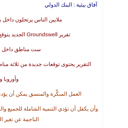
آفاق بيئية : البنك الدولي
ملايين الناس يرتحلون داخل بل
تقرير Groundswell الجديد يتوقع إمكانية ارتحال 216 مليون شخص في
ست مناطق داخل بلدان
التقرير يحتوى توقعات جديدة من ثلاثة منا
وأوروبا 
العمل المبكِّرة والمنسق يمكن أن يؤدي
وأن يكفل أن تؤدي التنمية الشاملة للجميع
وال
الناجمة عن تغير المن