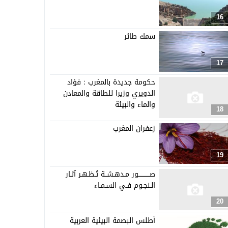
16
سمك طائر
17
حكومة جديدة بالمغرب : فؤاد
الدويري وزيرا للطاقة والمعادن
والماء والبيئة
18
زعفران المغرب
19
صـــــــــــور مـدهـشــة تُـظـهـر آثـار
الـنجـوم فـي السـمـاء
20
أطلس البصمة البيئية العربية