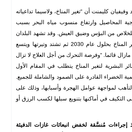
 وفيفيان كليمنت أن “تغير المناخ، ولاسيما تداعياته
اجية المحاصيل وارتفاع منسوب مياه البحر بسبب
 للخلاص من البؤس وضيق العيش. وقد تشهد البلدان
ظهور البؤر الساخنة للهجرة الناجمة عن تغير المناخ بحلول عام 2030 ثم تشتد وتيرتها ويتسع
مازال قائما. “وفرصة التحرك من أجل العلاج لا تزال
 البشرية لتغير المناخ يتطلب في المقام الأول
مية الخضراء القادرة على الصمود والشاملة للجميع.
التأهب لمواجهة عوامل الهجرة وأسبابها، وذلك على
 التكيف في أماكنها بتنويع سبلها لكسب الرزق أو
إجراءات مُنسَّقة لخفض انبعاثات غازات الدفيئة