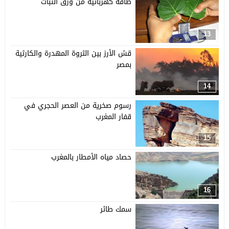
طاقة كهربائية من ورق النبات
13
قش الأرز بين الثروة المهدرة والكارثية
بمصر
14
رسوم صخرية من العصر الحجري في
قفار المغرب
15
حصاد مياه الأمطار بالمغرب
16
سمك طائر