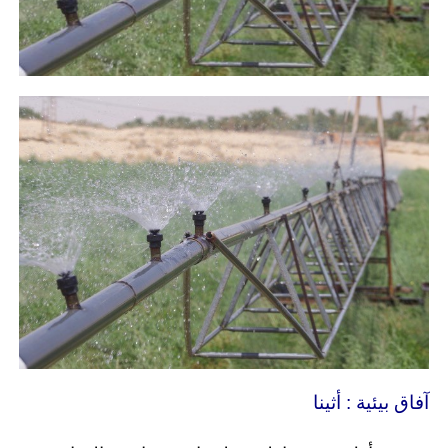
آفاق بيئية : أثينا