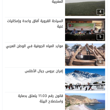
المغربية
4
السياحة القروية آفاق واعدة وإمكانيات
غنية
5
موارد المياه الجوفية في الوطن العربي
6
إفران عروس جبال الأطلس
7
قانون رقم 11.03 يتعلق بحماية
واستصلاح البيئة