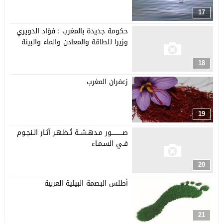
17
حكومة جديدة بالمغرب : فؤاد الدويري
وزيرا للطاقة والمعادن والماء والبيئة
18
زعفران المغرب
19
صـــــــــــور مـدهـشــة تُـظـهـر آثـار الـنجـوم
فـي السـمـاء
20
أطلس البصمة البيئية العربية
21