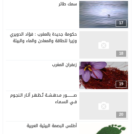
سمك طائر
17
حكومة جديدة بالمغرب : فؤاد الدويري
وزيرا للطاقة والمعادن والماء والبيئة
18
زعفران المغرب
19
صـــــــــــور مـدهـشــة تُـظـهـر آثـار الـنجـوم
فـي السـمـاء
20
أطلس البصمة البيئية العربية