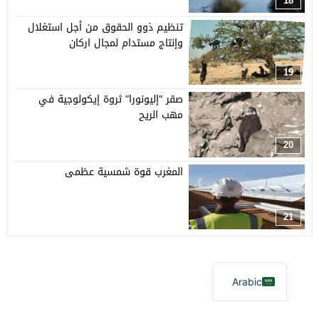
18
تنظيم ذوو الحقوق من أجل استغلال
وإنتاج مستدام لمجال اركان
19
صقر “إليونورا” ثروة إيكولوجية في
مهب الريح
20
المغرب قوة شمسية عظمى
21
Arabic
آفاق بيئية
© 2026 جميع الحقوق محفوظة.