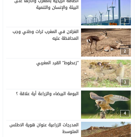
الطاقة الريحية بالمغرب وآثارها على
البيئة والإنسان والتنمية
1
الغزلان في المغرب تراث وطني وجب
المحافظة عليه
2
“زعطوط” القرد المغربي
3
البومة البيضاء والزراعة أية علاقة ؟
4
المدرجات الزراعية عنوان هوية الاطلس
المتوسط