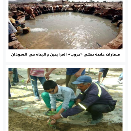
مسارات خاصة تنهي «حروب» المزارعين والرعاة في السودان