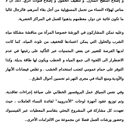
و إصلاح أسطح المنازل. و تنظيف الحقول و إصلاح قنوات الري. ذلك أن لا
مناص لهؤلاء النساء من تحمل المسؤولية من أجل بقاء أسرهم، فالرجال غالبا
ما تكون غائبة عن دوار، معظمهم يذهبوا للعمل في المراكز الحضرية.
وعليه تمكن المشاركون في الورشة خصوصا المرأة من مناقشة مشكلة مياه
الشرب والحلول التي يمكن اعتمادها للتخفيف من تلوث المياه
.
كما كانت
لديها الفرصة للتعبير عن بعض المتمنيات عبر التأكيد على رغبتها في عدم
الاضطرار الى اللجوء الى جمع المياه و الحطب ويكون لها طاقة بديلة. وكذا
التوفر على حمام عمومي لتجنب استخدام الخشب . و تقلص فيضانات الأنهار
والأودية
.
ومنع البناء في مجرى النهر
.
ثم تحسين أحوال الطرق .
وفي نفس السياق عمل البروفسور الخطابي على صياغة إجراءات تعاقدية،
وتم توزيع عقود أجهزة لوحات “الأندروييد” لفائدة النساء العاملات ، حيث
تعهدت كل مشاركة في المشروع البحثي بتقاسم المعطيات عبر الفيسبوك
وحضور ورشات العمل فضلا عن مجموعة من الالتزامات الأخرى..