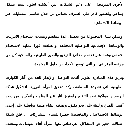
الأخرى المبرمجة ، على دعم الشبكات التي أنشئت لحلول بنيت بشكل
جماعي ولشعور قادر على التصرف بحماس من خلال تقاسم
المعطيات عبر
الوسائط الاجتماعية
.
وتمكن نساء المجموعة من تحصيل عدة مفاهيم وتقنيات استخدام الانترنيت
والوسائط الاجتماعية التواصلية المختلفة .وانطلقت فورا عملية الاستخدام
بحماس وهمة عبر تقاسم مقاطع الفيديو والصور الطبيعية والمناخية كل من
موقعه الجغرافي
..
و التي توضح الأحداث والحلول المعتمدة
.
وترنو هذه المبادرة تطوير آليات التواصل
والإنذار للحد من آثار الكوارث
الطبيعية التي تشهدها المنطقة ، وكذا تحفيز المرأة القروية لتشكيل شبكة
للرصد والمواكبة قصد التأقلم واستباق آثار تغير المناخ ، ولتمكينها من رصد
أفضل للمناخ والبيئة على نحو دقيق
.
ويهدف
إنشاء منصة تواصلية على إحدى
الوسائط الاجتماعية ، والمخصصة حصرا للنساء المشاركات ، خلق شبكة
اتصالات تخبر عن المشاكل التي تعاني منها المرأة أثناء الفيضانات ومختلف