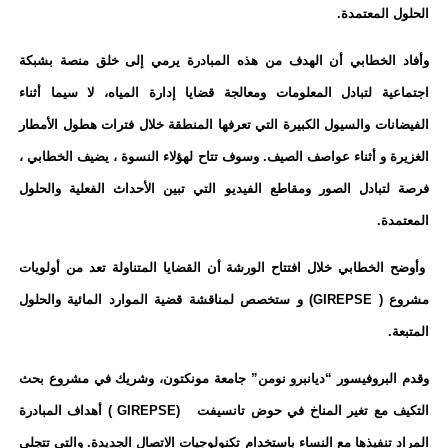
الحلول المعتمدة
.
وأفاد الخطابي أن الهدف من هذه المبادرة يرمي إلى خلق منصة بشبكة
اجتماعية لتبادل المعلومات ومعالجة قضايا إدارة المياه، لا سيما أثناء
الفيضانات والسيول الكبيرة التي تعرفها المنطقة خلال فترات هطول الأمطار
الغزيرة و أثناء عواصف الصيف. وسوف تتاح لهؤلاء النسوة ، يضيف الخطابي ،
فرصة لتبادل الصور ومقاطع الفيديو التي تبين الأحداث الفعلية والحلول
المعتمدة.
وأوضح الخطابي خلال افتتاح الورشة أن القضايا المتناولة تعد من أولويات
مشروع (
GIREPSE
) و ستخصص لمناقشة قضية الموارد المائية والحلول
المتبعة.
وقدم البروفيسور “ديان
برو نو
من” جامعة مونكتون، وشريك في مشروع بحث
التكيف مع تغير المناخ في حوض تانسيفت
(
GIREPSE
) أهداف المبادرة
المراد تنفيذها مع النساء باستخدام تكنولوجيات الاتصال الجديدة. والتي تتجلى