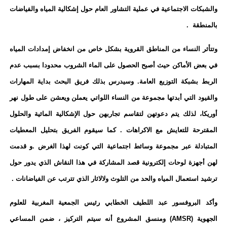
والشبكات الاجتماعية في عملية التشاور العام
حول إشكالية المياه والفياضات
بالمنطقة
.
وتتأثر النساء من المناطق القروية بشكل خاص من انخفاض إمدادات المياه
في بعض الأماكن حيث أصبح الحصول على الماء الشروب محدودا بسبب عدم
الربط بشبكة التوزيع العامة. وسيدرس بذلك فريق البحث بداية المهارات
والقيود التي أبدتها مجموعة من النساء اللواتي يعملن ويعشن على طول نهر
أوريكا، لذلك يتم دعوتهن لتقاسم تجاربهن حول الإشكالية المائية والحلول
المقترحة للتعايش مع الاكراهات . كما سيقوم الفريق بتحليل المعطيات
المتبادلة عبر مجموعة وسائط اجتماعية التي كونت لهذا الغرض .و قدمت
لهن ​​أجهزة لوحات إلكترونية قصد المشاركة في هذا النقاش الذي يدور حول
ترشيد استعمال المياه والحد من التلوث ولالاثار الذي تترتب عن الفياضانات .
وأكد البروفسور عبد اللطيف الخطابي رئيس الجمعية المغربية للعلوم
الجهوية
(AMSR)
ومنسق المشروع أنه سيتم التركيز ، ضمن المساعي