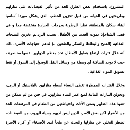
المشروع، باستخدام بعض الطرق للحد من تأثير الفيضانات على منازلهم
وطريقتهن في الحياة، من قبيل تخزين الحطب الذي يشكل موردا أساسيا
لبقاء سكان بالمنطقة، نظرا للرطوبة ودرجات الحرارة منخفضة جدا و في
فصل الشتاء.إذ يموت العديد من الأطفال بسبب البرد.ثم تخزين المنتجات
الغذائية (القمح والبطاطا والسكر والطحين ..) لدعم احتياجات الأسرة. ذلك
أنه خلال فترات ارتفاع هطول الأمطار، تجد معظم الدواوير نفسها محاصرة ،
حيث لا يوجد للساكنة أي وسيلة من وسائل النقل للوصول إلى السوق أو نقط
تسويق المواد الغذائية .
وخلال الفترات الممطرة تغطي النساء أسطح منازلهن بالبلاستيك أو الرمل،
ويحولن التيارات المائية لمنع غمر المياه منازلهن. في حين من لم يتمكن من
تنفيذ هذه التدابير يضعن الأثاث واحتياطتهن من الطعام في المرتفعات للحد
من الأضرار.لكن بعض الأسر، الذين ليس لديهم وسيلة للهروب من الفيضانات،
تضطر للتخلي عن منازلها والبحث عن ملجأ لدى الأصدقاء أو أفراد الأسرة