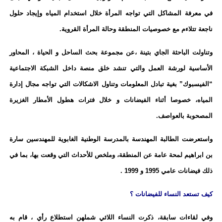
في معرفة المشاكل التي تواجه المرأة خلال استخدام المياه وإيجاد حلول
ناجعة تتلاءم مع خصوصيات المنطقة وحالة المرأة القروية
.
وتناولت الباحثة الجاي بتينة ،عن مجموعة بحث الساحل و الحياة ، المحاور
الأساسية لورشة العمل والتي تنشد خلق منصة داخل الشبكة الاجتماعية
“الفيسبوك” بغية تبادل المعلومات وتناول الاشكالات التي تواجه مجال إدارة
المياه، خصوصا أثناء الفيضانات و خلال فترات هطول الأمطار الغزيرة
المصحوبة بالعواصف.
واستعرضت الطالبة المهندسة بالمدرسة الوطنية الغابوية للمهندسين سارة
بن ابراهيم لمحة عامة عن المنطقة، وملخص للأحداث التي وقعت بها، بما في
ذلك فيضانات عامي 1995 و 1999 .
كيف تستعد النساء للفيضانات ؟
وفي لقاءات سابقة، ذكرت النساء اللائي شملهن استطلاع رأي ، قام به