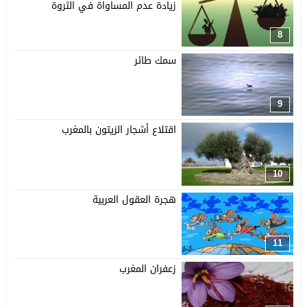
زيادة عدم المساواة في الثروة
8
سمك طائر
9
اقتلاع أشجار الزيتون بالمغرب
10
هجرة العقول العربية
11
زعفران المغرب