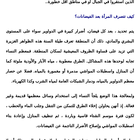
الذين استقروا في الجبال أو في مناطق أقل خطورة..
كيف تتصرف المرأة بعد الفيضانات؟
يتم تحديد ، بعد كل فيضان، أضرار كبيرة في الدواوير سواء على المستوى
البشري والمادي، ذلك أن المنطقة تعرف طيلة السنة هذه الظواهر الغزيرة
التي تزيد على قساوة الظروف المعيشية لسكان المنطقة. فمعظم النساء
تجابه لوحدها هذه المشاكل. الطرق معطوبة ، مياه الآبار والأودية ملوثة كما
أن المنازل واسطبلات المواشي مدمرة أو مغمورة بالمياه. فضلا عن حصار
معظم الدواوير بالمياه، ودمار الشبكات العامة لمياه الشرب وكذا الكهرباء.
ولمعالجة هذا الوضع يلجأ النساء إلى استخدام وسائل معظمها قديمة وغير
فعالة. إذ أنهن يحاولن إخلاء الطرق للتمكن من التنقل وجلب الماء والحطب ،
لكون فترة موسم الشتاء قاسية وباردة ، ثم تنظيف المنازل وإعادة بناء
اسطبلات المواشي وإصلاح الأضرار الناجمة عن الفيضانات.