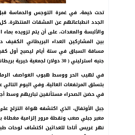
تحت خيمة، في غمرة التوجس والحماسة قبل ا
الجدد انطباعاتهم عن المشقات المنتظرة. كل ع
والألبسة والمعدات، على أن يتم تزويده بماء 
جنيه استرليني ( 30 دولار) لجمعية خيرية بريطانية.
في لهيب الحر ووسط هبوب العواصف الرملية
بتسلق المرتفعات العالية. وفي اليوم التالي ع
في حضن الصحراء مستأنفين تباريهم وسط أجوا
جبل الأوتفال، الذي اكتشفه هواة التزلج على 
معبر جبلي صعب ونقطة مرور إلزامية مغطاة برم
نهر غريس أتاحا للعدائين اكتشاف لوحات طبيع