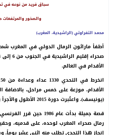
سباق فريد من نوعه في تحد
والصخور والمرتفعات ط
محمد التفراوتي (الراشيدية، المغرب)
أطفأ ماراثون الرمال الدولي في المغرب شمعت
الأقدام في العالم.
الأقدام، موزعة على خمس مراحل، بالاضافة ا
(يونيسف). واعتُبرت دورة 2015 الأطول والأجرأ والأصعب في تاريخ ماراثون الرمال.
قصة جميلة بدأت عام 1986 ح
رمال صحراء المغرب لوحده، على قدميه، وحقيب
إنجاز هذا التحدي تطلب منه اثني عشر يوماً. وب