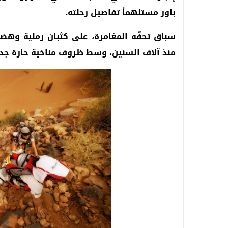
باور مستلهماً تفاصيل رحلته.
سباق تحفّه المغامرة، على كثبان رملية وه
منذ آلاف السنين، وسط ظروف مناخية حارة جداً تجاوزت أحيا