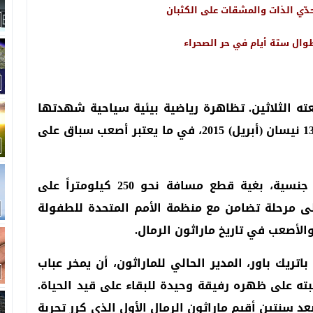
ّي الذات والمشقات على الكثبان
وال ستة أيام في حر الصحراء
ه الثلاثين. تظاهرة رياضية بيئية سياحية شهدتها
صحراء إقليم الراشيدية في الجنوب من 6 إلى 13 نيسان (أبريل) 2015، في ما يعتبر أصعب سباق على
انخرط في التحدي 1330 عداء وعداءة من 50 جنسية، بغية قطع مسافة نحو 250 كيلومتراً على
لى مرحلة تضامن مع منظمة الأمم المتحدة للطفولة
ين قرر الفرنسي باتريك باور، المدير الحالي للماراثون، أن يمخر عباب
ته على ظهره رفيقة وحيدة للبقاء على قيد الحياة.
عد سنتين أقيم ماراثون الرمال الأول الذي كرر تجربة