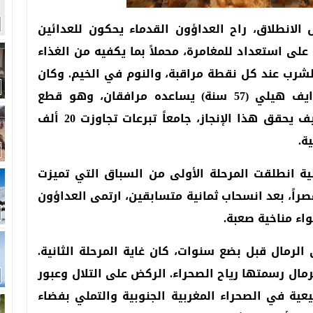
لانطلاق، راح العداؤون القدماء يحكون للعدائين
لى استعداد للمغامرة، محملاً بما يكفيه من الغذاء
الشرب عند كل نقطة مراقبة، والنوم في الخيم. وكان
بين المشاركين العداء البريطاني الكفيف دايف هيلي (57 سنة) يساعده مرافقان، وهو قطع
مسافة السباق في ستة أيام ليصبح أول كفيف يحقق هذا الإنجاز، جامعاً تبرعات تجاوزت 20 ألف
 انطلقت المرحلة الأولى من السباق التي تميزت
صراً، بعد انسحاب ثمانية متسابقين، ارتمى العداؤون
ء مناخية صعبة.
الرمال قبل بضع سنوات، كان غاية المرحلة الثانية.
ال رسمتها رياح الصحراء. الركض على التلال وعبور
ية في الصحراء المغربية الجنوبية والتملي بفضاء