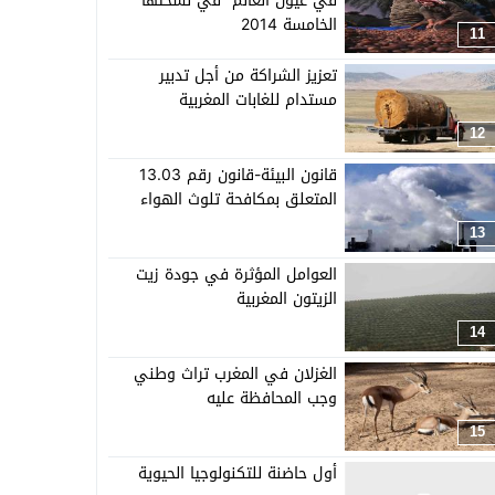
في عيون العالم” في نسختها
الخامسة 2014
11
تعزيز الشراكة من أجل تدبير
مستدام للغابات المغربية
12
قانون البيئة-قانون رقم 13.03
المتعلق بمكافحة تلوث الهواء
13
العوامل المؤثرة في جودة زيت
الزيتون المغربية
14
الغزلان في المغرب تراث وطني
وجب المحافظة عليه
15
أول حاضنة للتكنولوجيا الحيوية