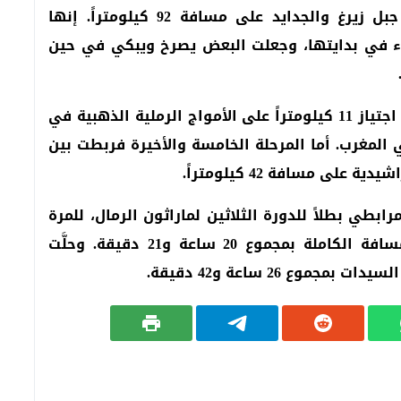
وربطت المرحلة الرابعة، وهي الأطول، بين جبل زيرغ والجدايد على مسافة 92 كيلومتراً. إنها
ة الأكثر مشقة، شهدت انسحاب 72 عداء في بدايتها، وجعلت البعض يصرخ ويبكي في حين
وفي سباق تضامني مع منظمة اليونيسف، تم اجتياز 11 كيلومتراً على الأمواج الرملية الذهبية في
المغرب. أما المرحلة الخامسة والأخيرة فربطت بين
ى مسافة 42 كيلومتراً.
ابطي بطلاً للدورة الثلاثين لماراثون الرمال، للمرة
الثالثة بعد عامي 2011 و2014. وهو اجتاز المسافة الكاملة بمجموع 20 ساعة و21 دقيقة. وحلَّت
وع 26 ساعة و42 دقيقة.