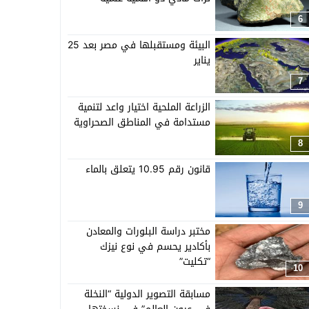
6
البيئة ومستقبلها في مصر بعد 25
يناير
7
الزراعة الملحية اختيار واعد لتنمية
مستدامة في المناطق الصحراوية
8
قانون رقم 10.95 يتعلق بالماء
9
مختبر دراسة البلورات والمعادن
بأكادير يحسم في نوع نيزك
“تكليت”
10
مسابقة التصوير الدولية “النخلة