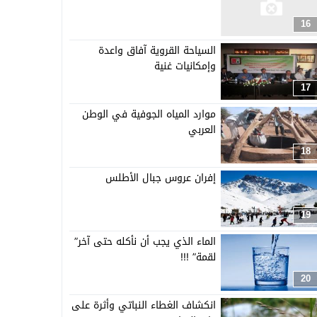
16
السياحة القروية آفاق واعدة
وإمكانيات غنية
17
موارد المياه الجوفية في الوطن
العربي
18
إفران عروس جبال الأطلس
19
الماء الذي يجب أن نأكله حتى آخر”
لقمة” !!!
20
انكشاف الغطاء النباتي وأثرة على