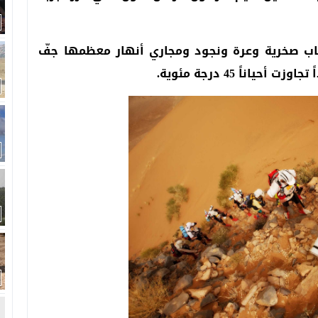
ضاب صخرية وعرة ونجود ومجاري أنهار معظمها جفّ
ناً 45 درجة مئوية.