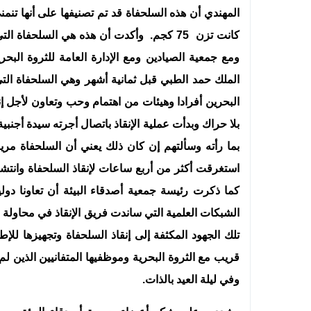
كانت تزن 75 كجم. وأكدت أن هذه هي السلحفاة
ومع جمعية الصيادين ومع الإدارة العامة للثروة البح
الملك حمد الطبي قبل ثمانية أشهر وهي السلحفاة التي
البحرين أفرادا وهيئات من اهتمام وحب وتعاون لأجل إ
بلا حراك وبدأت عملية الإنقاذ باتصال أجرته سيدة أجنب
بما رأته وسألتهم إن كان ذلك يعني أن السلحفاة مر
استغرقت أكثر من أربع ساعات لإنقاذ السلحفاة وانتشاله
كما ذكرت رئيسة جمعية أصدقاء البيئة أن تعاونا دول
الشبكات العلمية التي ساندت فريق الإنقاذ في محاولة
تلك الجهود المكثفة إلى إنقاذ السلحفاة وتجهيزها للإ
قريب مع الثروة البحرية وموظفيها المتفانيين الذين ل
وفي ليلة العيد بالذات.