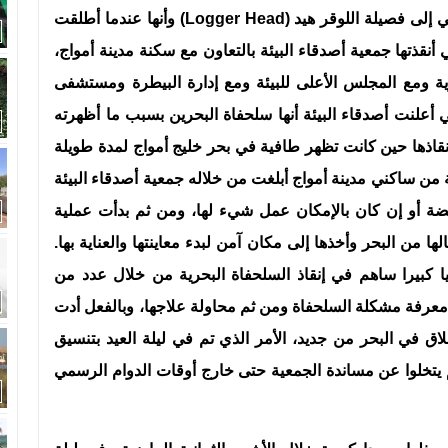
المهندي أن هذه السلحفاة قد تم تصنيفها على أنها تنمني إلى فصيلة اللوقر هيد (Logger Head) وأنها عندما أطلقت
 التي أنقذتها جمعية أصدقاء البيئة بالتعاون مع سكنة مدينة أمواج،
رية ومع المجلس الأعلى للبيئة ومع إدارة البيطرة ومستشفى
 أعلنت أصدقاء البيئة أنها سلحفاة البحرين بسبب ما أظهرته
نقاذها حين كانت تظهر طافية في بحر خليج أمواج لمدة طويلة
ية من ساكني مدينة أمواج أبلغت من خلاله جمعية أصدقاء البيئة
يضة أو إن كان بالإمكان عمل شيء لها، ومن ثم بدأت عملية
ا من البحر وأخذها إلى مكان آمن لبدء معاينتها والعناية بها.
يا كبيرا ساهم في إنقاذ السلحفاة البحرية من خلال عدد من
 معرفة مشكلة السلحفاة ومن ثم محاولة علاجها، وبالفعل أدت
طلاق في البحر من جديد، الأمر الذي تم في ليلة العيد بتنسيق
م يتخلوا عن مساندة الجمعية حتى خارج أوقات الدوام الرسمي