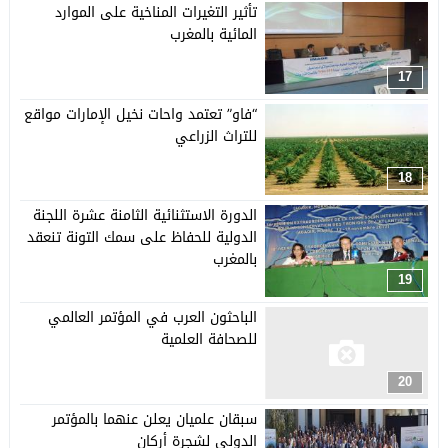
تأثير التغيرات المناخية على الموارد
المائية بالمغرب
17
“فاو” تعتمد واحات نخيل الإمارات مواقع
للتراث الزراعي
18
الدورة الاستثنائية الثامنة عشرة اللجنة
الدولية للحفاظ على سمك التونة تنعقد
بالمغرب
19
الباحثون العرب في المؤتمر العالمي
للصحافة العلمية
20
سبقان علميان يعلن عنهما بالمؤتمر
الدولي لشجرة أركان