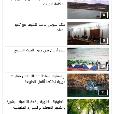
الحكامة الجيدة
8
جهة سوس ماسة تتكيف مع تغير
المناخ
9
شجر أركان في ضوء البحث العلمي
10
الإستغوار سياحة جميلة داخل مغارات
عجيبة نحتتها أنامل الطبيعة
11
التعاونية الغابوية رافعة للتنمية البشرية
والتدبير المستدام للموارد الطبيعية