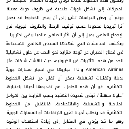
وتتكون هذه الخطوط عندما تؤدي جزيئات السخام المنبعثة من
المحركات إلى تشكل بلورات جليدية في ظروف جوية معينة.
ورغم أن بعض الدراسات تشير إلى أن بعض الخطوط قد تحمل
أثرا تبريديا محدودا حسب توقيت الرحلة والظروف الجوية، فإن
الإجماع العلمي يميل إلى أن الأثر الصافي عالميا يبقى احتراريا.
وتكشف المناقشات التي شهدها المنتدى العالمي للاستدامة
في قطاع الطيران عن توجه متزايد نحو البحث عن حلول تشغيلية
للحد من هذه التأثيرات غير الكربونية، حيث ناقشت شركات مثل
American Airlines وTUI تجاربها في اختبار مسارات جوية
بديلة وتقنيات تشغيلية يمكن أن تقلل من تشكل الخطوط
التكاثفية. غير أن هذه الحلول، رغم تقديمها أحيانا باعتبارها
“حلولا سهلة”، تبقى شديدة التعقيد بسبب الترابط بين العوامل
المناخية والتشغيلية والاقتصادية. فالتقليل من الخطوط
التكاثفية قد يتطلب أحيانا تغيير الارتفاعات أو المسارات الجوية،
وهو ما قد يؤدي في المقابل إلى زيادة استهلاك الوقود،