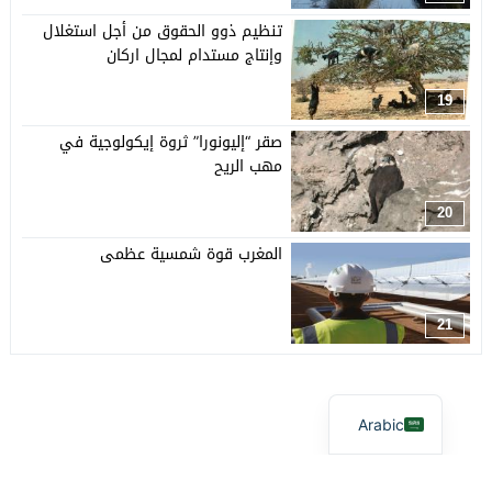
تنظيم ذوو الحقوق من أجل استغلال
وإنتاج مستدام لمجال اركان
19
صقر “إليونورا” ثروة إيكولوجية في
مهب الريح
20
المغرب قوة شمسية عظمى
21
Arabic
آفاق بيئية
© 2026 جميع الحقوق محفوظة.