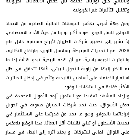
وبالتالي خلق توازنات دقيقة بين خفض الانبعاثات الكربونية
وتقليل التأثيرات غير الكربونية
ومن جهة أخرى، تعكس التوقعات المالية الصادرة عن الاتحاد
الدولي للنقل الجوي صورة أكثر توازنا من حيث الأداء الاقتصادي،
إذ تشير إلى تحقيق شركات الطيران لأرباح مستقرة خلال عام
2026 رغم التحديات المرتبطة بسلاسل التوريد وارتفاع التكاليف
والتوترات الجيوسياسية. غير أن هذه الربحية تبدو هشة إذا ما
تم النظر إليها من زاوية التحول البيئي، لأنها تتحقق في ظل
استمرار الاعتماد على أساطيل تقليدية وتأخر في إدخال الطائرات
الأكثر كفاءة في استهلاك الوقود.
ويزداد المشهد تعقيدا مع استمرار أزمة الأموال المجمدة في
بعض الأسواق، حيث تجد شركات الطيران صعوبة في تحويل
إيراداتها بالدولار، وهو ما يحد من قدرتها على الاستثمار في
تحديث الأسطول أو تبني تقنيات أقل انبعاثا. هذا الوضع ينعكس
على التوازن المالي للشركات، و يمتد أثره إلى البطء في مسار