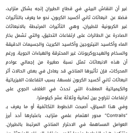
غير أن النقاش البيئي في قطاع الطيران إتجه بشكل متزايد،
فضلا عن انبعاثات ثاني أكسيد الكربون، نحو ما يعرف بالتأثيرات
غير الكربونية للطيران، وهي التأثيرات المرتبطة بالانبعاثات
الصادرة عن الطائرات على ارتفاعات التحليق، والتي تشمل بخار
الماء وأكاسيد النيتروجين وأكاسيد الكبريت والجسيمات الدقيقة
والسخام والهيدروكربونات غير المحترقة والهباءات الجوية. ورغم
أن هذه الانبعاثات تمثل نسبة صغيرة من إجمالي عوادم
المحركات، فإن تأثيرها المناخي قد يعادل في بعض الحالات أثر
انبعاثات ثاني أكسيد الكربون نفسها، بسبب التفاعلات الفيزيائية
والكيميائية المعقدة التي تحدث في الغلاف الجوي على
ارتفاعات تتراوح بين ثمانية وثلاثة عشر كيلومترا.
وفي هذا السياق، أصبحت الخطوط التكاثفية أو ما يعرف بـ
“Contrails” محور اهتمام علمي متزايد، باعتبارها أحد أبرز
العوامل المساهمة في الاحترار المناخي المرتبط بالطيران.