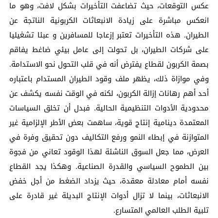
عكس التوقعات، حيث تضاعفت التأخيرات بشكل لافت، وهو ما
انعكس مباشرة على زيادة الانبعاثات الكربونية الناتجة عن
الطيران. هذه التأخيرات تعتبر إزعاجا للمسافرين و عبئا تشغيليا
على شركات الطيران، بل تحولت إلى عامل بيئي ضاغط يفاقم
بصمة الكربون لقطاع يفترض أنه في قلب التحول نحو الاستدامة.
وفي موازاة ذلك، يظهر ملف وقود الطيران المستدام باعتباره
أحد أهم رهانات إزالة الكربون، لكنه في الوقت نفسه يكشف عن
محدودية الأدوات التنظيمية الحالية. فبدل أن تخلق السياسات
المعتمدة دينامية إنتاج قوية، ساهمت بعض الأطر الإلزامية غير
المتوازنة في إبطاء النمو ورفع التكاليف دون تحقيق وفرة في
العرض، مما جعل السوق الناشئة لهذا الوقود تعاني من فجوة
بين الطموح السياسي والقدرة الصناعية. وهكذا يجد القطاع
نفسه أمام معادلة معقدة، حيث يزداد الضغط من أجل خفض
الانبعاثات، بينما لا تزال أدوات الإنتاج البديلة غير قادرة على
تلبية الطلب العالمي المتسارع.