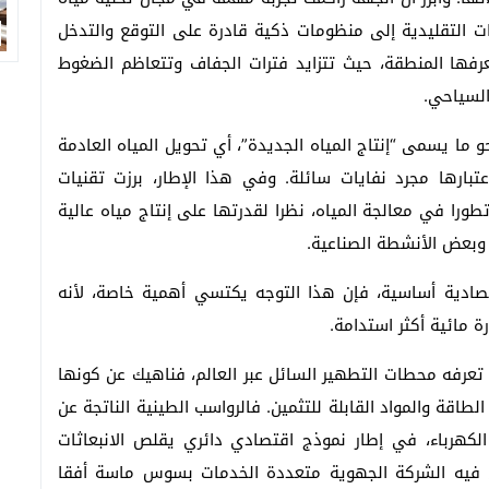
بنيات التقليدية إلى منظومات ذكية قادرة على التوقع والتدخل
عرفها المنطقة، حيث تتزايد فترات الجفاف وتتعاظم الضغوط
السياحي.
ا يسمى “إنتاج المياه الجديدة”، أي تحويل المياه العادمة
تبارها مجرد نفايات سائلة. وفي هذا الإطار، برزت تقنيات
تطورا في معالجة المياه، نظرا لقدرتها على إنتاج مياه عالية
وبعض الأنشطة الصناعية.
صادية أساسية، فإن هذا التوجه يكتسي أهمية خاصة، لأنه
 مائية أكثر استدامة.
تعرفه محطات التطهير السائل عبر العالم، فناهيك عن كونها
طاقة والمواد القابلة للتثمين. فالرواسب الطينية الناتجة عن
الكهرباء، في إطار نموذج اقتصادي دائري يقلص الانبعاثات
ى فيه الشركة الجهوية متعددة الخدمات بسوس ماسة أفقا