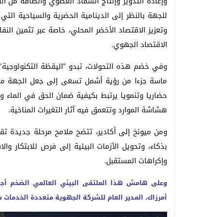
وإعادة التدوير وإنتاج السماد العضوي والطاقة من ال
للجهة بالنظر إلى الدينامية الحضرية والسياحية التي
وتعزيز الاقتصاد الأخضر المحلي، خاصة عبر تثمين الن
الاقتصاد الجهوي.
وفي خضم هذه التحولات، تبدو “اليقظة التكنولوجية
ماسة جزءا من رؤية أشمل تسعى إلى جعل الجهة مختبرا
حضاريا وتنمويا يرتبط بكيفية ضمان الحق في الماء وال
هشاشة الموارد وتتعمق فيه آثار التغيرات المناخية.
ومن ميونخ إلى أكادير، تتضح ملامح مرحلة جديدة تق
بذكاء، وتحويل الأزمات البيئية إلى فرص للابتكار وا
وإكراهات المستقبل.
وعلى هامش هذا الملتقى البيئي العالمي الضخم أجرت
أمرزاك، المدير العام للشركة الجهوية متعددة الخدما