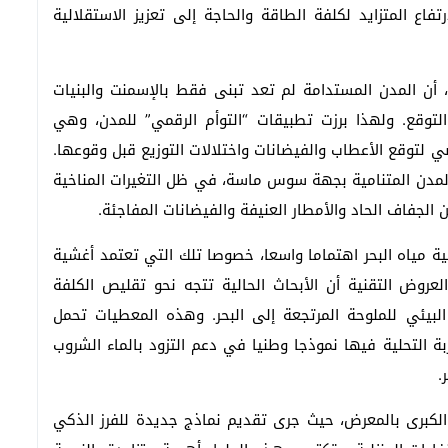
فاع المتزايد لكلفة الطاقة والحاجة إلى تعزيز الاستقلالية
 أن المدن المستدامة لم تعد تبنى فقط بالإسمنت والبنيات
 التوقع. ولهذا برزت تطبيقات “التوأم الرقمي” للمدن، وهي
 لتوقع الأعطاب والفيضانات واختلالات التوزيع قبل وقوعها.
لمدن المتنامية بجهة سوس ماسة، في ظل التغيرات المناخية
لجفاف الحاد والأمطار العنيفة والفيضانات المفاجئة.
 مياه البحر اهتماما واسعا، خصوصا تلك التي تعتمد أغشية
وض التقنية أن الأبحاث الحالية تتجه نحو تقليص الكلفة
البيئي للملوحة المرتجعة إلى البحر. وهذه المعطيات تحمل
التحلية فيها نموذجا وطنيا في دعم التزود بالماء الشروب
.
 الكبرى بالمعرض، حيث جرى تقديم نماذج جديدة للفرز الذكي