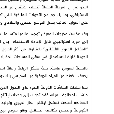
البحر، غير أن المرحلة المقبلة تتطلب الانتقال من ال
الاستباقي، بما ينسجم مع التحولات المناخية التي ت
على الموارد المائية بفعل التوسع الحضري والفلاحي و
وقد عكست مخرجات المعرض توجها عالميا متسارعا نحو م
إلى مورد استراتيجي قابل لإعادة الاستخدام، بدل اع
“المفاعل الحيوي الغشائي” باعتبارها من أكثر الحلول 
الجودة قابلة للاستعمال في سقي المساحات الخضراء 
بالنسبة لسوس ماسة، حيث تشكل الزراعة رافعة اقت
يخفف الضغط عن المياه الجوفية ويساهم في بناء دورة
كما سلطت النقاشات الدولية الضوء على التحول الذي 
منشآت لمعالجة المياه، فقد تحولت إلى وحدات لإنتاج ال
المعالجة أصبحت تستغل لإنتاج الغاز الحيوي وتوليد 
الكربونية ويخفض تكاليف التشغيل. وهو نموذج تر