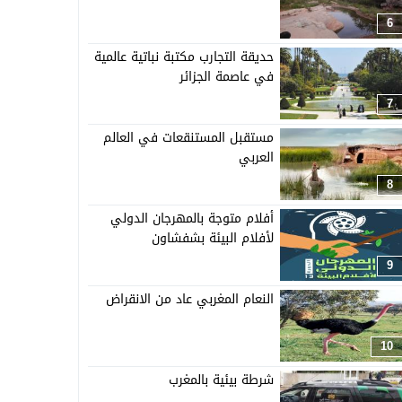
6
حديقة التجارب مكتبة نباتية عالمية
في عاصمة الجزائر
7
مستقبل المستنقعات في العالم
العربي
8
أفلام متوجة بالمهرجان الدولي
لأفلام البيئة بشفشاون
9
النعام المغربي عاد من الانقراض
10
شرطة بيئية بالمغرب