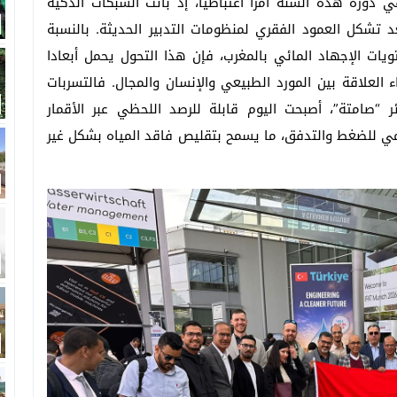
الرقمية 4.0” محورا مركزيا في دورة هذه السنة أمرا اعتباطيا، إذ باتت الشبكات الذكية
 تشكل العمود الفقري لمنظومات التدبير الحديثة. بالنسبة
ت الإجهاد المائي بالمغرب، فإن هذا التحول يحمل أبعادا
اء العلاقة بين المورد الطبيعي والإنسان والمجال. فالتسربات
ر “صامتة”، أصبحت اليوم قابلة للرصد اللحظي عبر الأقمار
مي للضغط والتدفق، ما يسمح بتقليص فاقد المياه بشكل غير