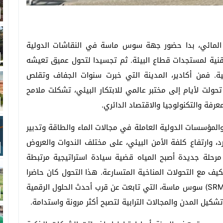
 المائي، بدا حضور جهة سوس ماسة في النقاشات الدولية
IFAT ) بألمانيا، متابعة تقنية لمستجدات قطاع البيئة. ثم تجسيدا لتحول عميق تعيشه
ية. فمن أكادير، المدينة التي خبرت سنوات الجفاف وتقلص
تحولت لأيام إلى مختبر عالمي للابتكار البيئي، تشكلت ملامح
عرفة والتكنولوجيا والاقتصاد الدائري.
المؤسسات الدولية العاملة في مجالات الماء والطاقة وتدبير
ارد، وارتفاع كلفة الأمن البيئي، على مختلف الندوات والعروض
مرحلة جديدة أصبح المياه قضية سيادة استراتيجية مرتبطة
تكيف مع التحولات المناخية المتسارعة. هذا التحول كان حاضرا
بقوة في اهتمام الشركة الجهوية متعددة الخدمات (SRM) سوس ماسة، التي تابعت عن قرب أحدث الحلول الرقمية
كيل المدن والمجالات الترابية لتصبح أكثر مرونة واستدامة.