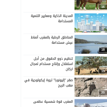
16
المدينة الذكية ومعايير التنمية
المستدامة
17
المناطق الرطبة بالمغرب أنماط
عيش مستدامة
18
تنظيم ذوو الحقوق من أجل
استغلال وإنتاج مستدام لمجال
اركان
19
صقر “إليونورا” ثروة إيكولوجية في
مهب الريح
20
المغرب قوة شمسية عظمى