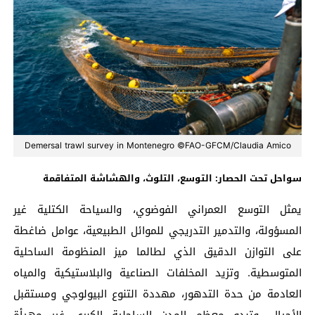
Demersal trawl survey in Montenegro ©FAO-GFCM/Claudia Amico
سواحل تحت الحصار: التوسع، التلوث، والهشاشة المتفاقمة
يمثل التوسع العمراني الفوضوي، والسياحة الكتلية غير
المسؤولة، والتدمير التدريجي للموائل الطبيعية، عوامل ضاغطة
على التوازن الدقيق الذي لطالما ميز المنظومة الساحلية
المتوسطية. وتزيد المخلفات الصناعية والبلاستيكية والمياه
العادمة من حدة التدهور، مهددة التنوع البيولوجي ومستقبل
الأجيال. وتبدو معظم المدن الساحلية الكبرى غير مهيأة