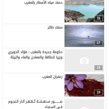
حصاد مياه الأمطار بالمغرب
16
سمك طائر
17
حكومة جديدة بالمغرب : فؤاد الدويري
وزيرا للطاقة والمعادن والماء والبيئة
18
زعفران المغرب
19
صـــــــــــور مـدهـشــة تُـظـهـر آثـار الـنجـوم
فـي السـمـاء