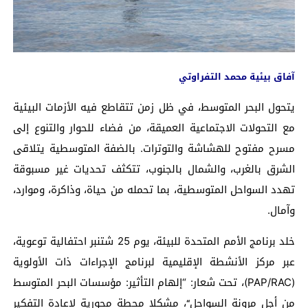
آفاق بيئية محمد التفراوتي
يتحول البحر المتوسط، في ظل زمن تتقاطع فيه الأزمات البيئية
مع التحولات الاجتماعية العميقة، من فضاء للحوار والتنوع إلى
مسرح مفتوح للهشاشة والتوترات. بالضفة المتوسطية يتلاقى
الشرق بالغرب، والشمال بالجنوب، تتكثف تحديات غير مسبوقة
تهدد السواحل المتوسطية، بما تحمله من حياة، وذاكرة، وموارد،
وآمال.
خلد برنامج الأمم المتحدة للبيئة، يوم 25 شتنبر احتفالية توعوية،
عبر مركز الأنشطة الإقليمية لبرنامج الإجراءات ذات الأولوية
(PAP/RAC)، تحت شعار: “إلهام التأثير: مؤسسات البحر المتوسط
من أجل مرونة السواحل
، مشكلا محطة محورية لإعادة التفكير
“