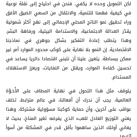
لكن التمويل وحده لا يكفي. فنحن في احتياج إلى نقلة نوعية
في كيفية فهمنا للتنمية، والانتقال من السعي الضيق الأفق
وراء تحقيق نمو الناتج المحلي الإجمالي إلى نهج أكثر شمولية
يقدّر العدالة الاجتماعية، والاستدامة البيئية، ورفاهة البشر.
وهذا يتطلب إعادة التفكير بشكل جوهري في نماذجنا
الاقتصادية. إن النمو بلا نهاية على كوكب محدود الموارد أمر غير
ممكن ببساطة. يتعين علينا أن نتبنى اقتصادا دائريا يساعد في
تحسين كفاءة الموارد، ويقلل من النفايات، ويعزز الاستهلاك
المستدام.
يتوقف مثل هذا التحول في نهاية المطاف على الأُخـوَّة
العالمية. يجب أن ندرك أن أفعالنا، في عالم مترابط، تخلف
عواقب على آخرين، وأن حماية كوكبنا مسؤولية مشتركة. وهذا
يعني التوزيع العادل للعبء الذي يفرضه تغير المناخ، بحيث لا
يعاني أولئك الذين ساهموا بأقل قدر في المشكلة من أسوأ
آثارها.