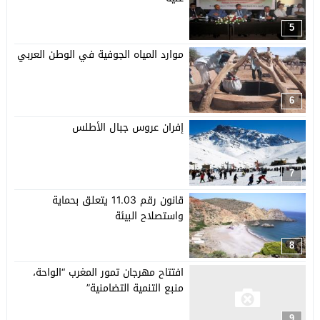
5
موارد المياه الجوفية في الوطن العربي
6
إفران عروس جبال الأطلس
7
قانون رقم 11.03 يتعلق بحماية
واستصلاح البيئة
8
افتتاح مهرجان تمور المغرب “الواحة،
منبع التنمية التضامنية”
9