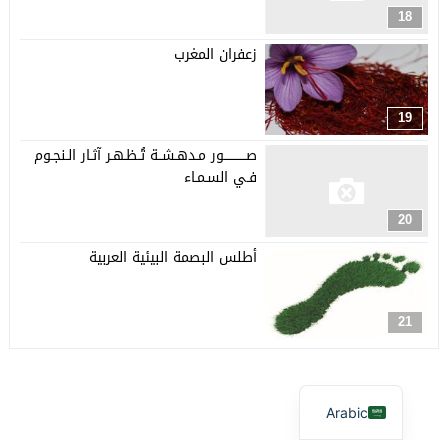
18
زعفران المغرب
19
صـــــــــــور مـدهـشــة تُـظـهـر آثـار الـنجـوم
فـي السـمـاء
20
أطلس البصمة البيئية العربية
21
Arabic