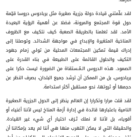
لقد علّمتني قيادة دولة جزرية صغيرة مثل بربادوس دروسا قيّمة
حول قوة المجتمع والمرونة، فضلا عن أهمية الرؤية البعيدة
الأمد. لقد تعلمنا بالطريقة الصعبة كيف نتكيف مع الظروف
المناخية المتغيرة والإبداع في مواجهة الشدائد. وتوصلنا إلى
إدراك قيمة تمكين المجتمعات المحلية من تولي زمام جهود
التكيف والحلول القائمة على الطبيعة في بناء القدرة على
الصمود. هذه الدروس الـمُـستقاة من الضرورة ليست حكرا على
بربادوس، بل من الممكن أن ترشد جميع البلدان، بصرف النظر عن
حجمها أو ثروتها، نحو مستقبل أكثر استدامة.
لقد قلت مرارا وتكرارا إن العالم ينظر إلى الدول الجزرية الصغيرة
النامية باعتبارها قائدة في إدارة أزمة المناخ ليس لأننا أغنياء أو
أقوياء، بل لأننا لا نملك تَـرَف اختيار أي شيء غير القيادة.
والحقيقة التي لا يمكن التهرب منها هي أننا لم يعد بإمكاننا أن