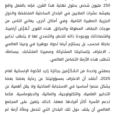
250 مليون شخص بحلول نهاية هذا القرن، فإنه بالفعل واقع
يعيشه عشرات الملايين في البلدان الساحلية المنخفضة والدول
الجزرية الصغيرة النامية. وفي أماكن أخرى، يعاني الناس من
موجات الجفاف المطولة والحرائق. هذه القوى تُـعَـرِّض أراضينا،
واقتصاداتنا، ووجودنا ذاته للخطر، والتصدي لها لا يتطلب تدابير
عاجلة فحسب، بل يستلزم أيضا تحولا جوهريا في وعينا العالمي
ــ الاعتراف بإنسانيتنا المشتركة ومصيرنا المتشابك. ببساطة،
تتطلب هذه الأزمة التضامن العالمي.
بصفتي واحدة من الـمُـكَـرَّمين بجائزة زايد للأخوة الإنسانية لعام
2025، أعتقد أن الاعتراف بمسؤوليتنا عن رعاية بعضنا بعضا
يشكل عنصرا أساسيا في الاستجابة المناخية ولا يقل أهمية عن
التدابير العلمية، والتكنولوجية، والمالية، والدبلوماسية. فكما
تدعم الأسرة أكثر أفرادها ضعفا، كذلك يتعين على المجتمع
العالمي أن يلتف حول تلك البلدان التي تتحمل وطأة أزمة لم