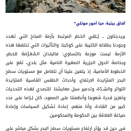
آفاق بيئية: ميا أمور موتلي*
بريدجتاون ــ يُـلقي الخطر المرتبط بأزمة المناخ التي تهدد
وجودنا بظلاله الكئيبة على كوكبنا. والتأثيرات التي تخلفها هذه
الأزمة ليست موزعة بالتساوي: فالبلدان الـمُـعَـرَّضة للخطر،
وبخاصة الدول الجزرية الصغيرة النامية مثل بلدي، تقع على
الخطوط الأمامية. إذ يتعين علينا أن نتعامل مع مستويات سطح
البحر المتزايدة الارتفاع، وأحداث الطقس القاسية المتزايدة
التواتر والشِـدّة، وتدمير سبل معايشنا. للتصدي لهذه التحديات
وتعزيز قدرة شعوبنا وأنظمتنا على الصمود، كان لِـزاما على عدد
كبير من القادة، وأنا منهم، إعادة تشكيل السياسات وإعادة
صياغة العلاقة بين الحكومة والمحكومين.
في حين قد يؤثر ارتفاع مستويات سطح البحر بشكل مباشر على