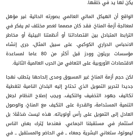
يكن لها يد في خلقها.
الواقع أن الهيكل المالي العالمي بصورته الحالية غير مؤهل
لمعالجة أزمة المناخ. فقد كان مصمما لعصر مختلف لم يفكر في
الترابط المتبادل بين اقتصاداتنا أو أنظمتنا البيئية أو مخاطر
الانحباس الحراري الكوكبي. على سبيل المثال، جرى إنشاء
مؤسسات بريتون وودز قبل أكثر من 80 عاما لمساعدة
الاقتصادات الأوروبية على التعافي من الحرب العالمية الثانية.
لكن حجم أزمة المناخ غير المسبوق ومدى إلحاحها يتطلب نهجا
جديدا لتحرير التمويل الذي تحتاج إليه البلدان النامية لتغطية
تكاليف جهود التخفيف والتكيف. ويجب إصلاح النظام لجعل
التنمية المستدامة، والقدرة على التكيف مع المناخ، والوصول
العادل إلى التمويل على رأس أولوياته. هذه ليست صَدَقَة؛ بل
استثمار في مستقبلنا الجماعي. فعندما يُترك بعض الناس
ليموتوا، ستعاني البشرية جمعاء ــ في الحاضر والمستقبل ــ في