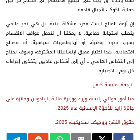
نقف وحدنا: بل يجب على الجميع الانضمام إلى الكفاح من أجل
حماية الكوكب لأجيال قادمة.
إن أزمة المناخ ليست مجرد مشكلة بيئية، بل هي تحدٍ عالمي
يتطلب استجابة جماعية. لا يمكننا أن نتحمل عواقب الانقسام
بسبب حدود وطنية، أو أيديولوجيات سياسية، أو مصالح
اقتصادية. هذا اختبار عميق لإنسانيتنا المشتركة، وسوف نحتاج
إلى التضامن العالمي ــ أي إلى أشخاص عاديين يتخذون إجراءات
كل يوم ــ لاجتيازه.
ترجمة: مايسة كامل
ميا أمور موتلي رئيسة وزراء ووزيرة مالية باربادوس وحائزة على
جائزة زايد للأُخـوَّة الإنسانية عام 2025.
حقوق النشر: بروجيكت سنديكيت، 2025.