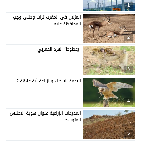
1
الغزلان في المغرب تراث وطني وجب
المحافظة عليه
2
“زعطوط” القرد المغربي
3
البومة البيضاء والزراعة أية علاقة ؟
4
المدرجات الزراعية عنوان هوية الاطلس
المتوسط
5