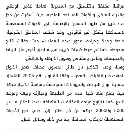
مراقبة مكثفة بالتنسيق مع المديرية العامة للأمن الوطني
والدرك الملكي والقوات المسلحة الملكية، حيث أسفرت عن حجز
عدد كبير من طيور الحسون بالإضافة إلى الأدوات المستعملة
لإمساكها بشكل غير قانوني. وقد شكلت المناطق الشرقية،
خاصة وجدة وجرادة، محور هذه العمليات، حيث حققت نتائج
ملحوظة. كما تم ضبط كميات كبيرة في مناطق أخرى مثل الرباط
والخميسات وفاس ومكناس وسوق الأربعاء والعرائش.
وهنا، وجب التذكير بأن طائر الحسون مصنف ضمن الأنواع
المهددة بالانقراض بالمغرب، وفقا للقانون رقم 29.05 المتعلق
بحماية أنواع النباتات والحيوانات المتوحشة ومراقبة الاتجار فيها،
حيث يمنع منعا كليا أخذه من الطبيعة وحيازته وبيعه وعرضه
للبيع. كما تتراوح غرامة المخالفات المتعلقة بهذا الطائر ما بين
5000 و20000 درهم عن كل طائر، إلى جانب حجز الأدوات
المستعملة لارتكاب المخالفة، بما في ذلك وسائل النقل.