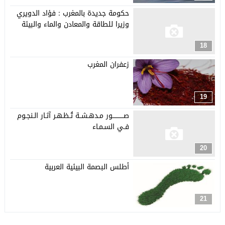
حكومة جديدة بالمغرب : فؤاد الدويري
وزيرا للطاقة والمعادن والماء والبيئة
18
زعفران المغرب
19
صـــــــــــور مـدهـشــة تُـظـهـر آثـار الـنجـوم
فـي السـمـاء
20
أطلس البصمة البيئية العربية
21