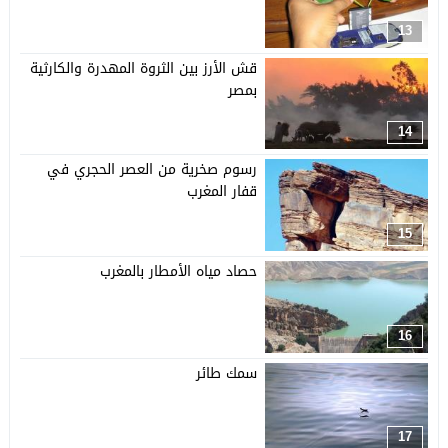
13
قش الأرز بين الثروة المهدرة والكارثية
بمصر
14
رسوم صخرية من العصر الحجري في
قفار المغرب
15
حصاد مياه الأمطار بالمغرب
16
سمك طائر
17