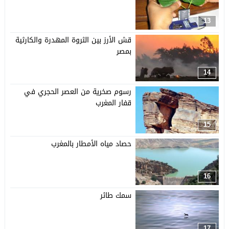
13
قش الأرز بين الثروة المهدرة والكارثية
بمصر
14
رسوم صخرية من العصر الحجري في
قفار المغرب
15
حصاد مياه الأمطار بالمغرب
16
سمك طائر
17