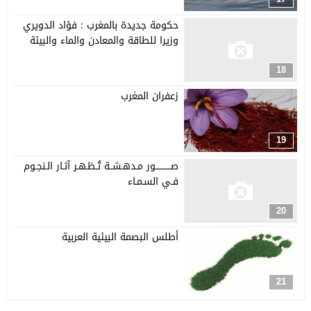
حكومة جديدة بالمغرب : فؤاد الدويري
وزيرا للطاقة والمعادن والماء والبيئة
18
زعفران المغرب
19
صـــــــــــور مـدهـشــة تُـظـهـر آثـار الـنجـوم
فـي السـمـاء
20
أطلس البصمة البيئية العربية
21