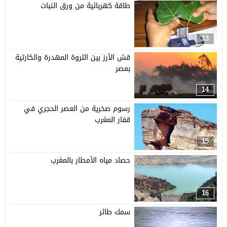
طاقة كهربائية من ورق النبات
13
قش الأرز بين الثروة المهدرة والكارثية
بمصر
14
رسوم صخرية من العصر الحجري في
قفار المغرب
15
حصاد مياه الأمطار بالمغرب
16
سمك طائر