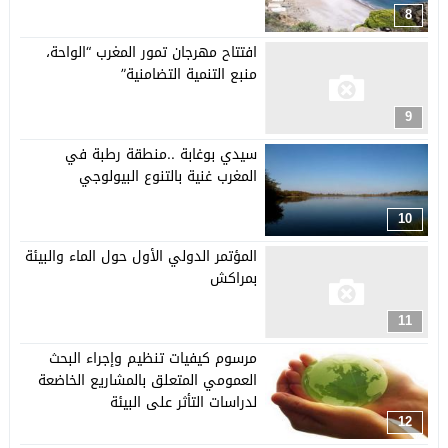
8
افتتاح مهرجان تمور المغرب “الواحة،
منبع التنمية التضامنية”
9
سيدي بوغابة ..منطقة رطبة في
المغرب غنية بالتنوع البيولوجي
10
المؤتمر الدولي الأول حول الماء والبيئة
بمراكش
11
مرسوم كيفيات تنظيم وإجراء البحث
العمومي المتعلق بالمشاريع الخاضعة
لدراسات التأثر على البيئة
12