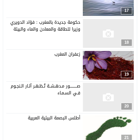
17
حكومة جديدة بالمغرب : فؤاد الدويري
وزيرا للطاقة والمعادن والماء والبيئة
18
زعفران المغرب
19
صـــــــــــور مـدهـشــة تُـظـهـر آثـار الـنجـوم
فـي السـمـاء
20
أطلس البصمة البيئية العربية
21