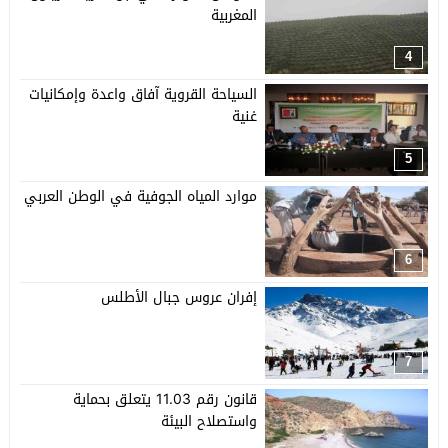
المغربية
4
السياحة القروية آفاق واعدة وإمكانيات
غنية
5
موارد المياه الجوفية في الوطن العربي
6
إفران عروس جبال الأطلس
7
قانون رقم 11.03 يتعلق بحماية
واستصلاح البيئة