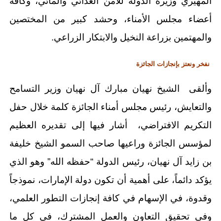
المهيري وزيرة الدولة للأمن الغذائي والمائي، وكافة
أعضاء مجلس الأمناء، وحشد كبير من المختصين
والمهتمين بزراعة النخيل والابتكار الزراعي.
نفخر ونعتز بإنجازات الجائزة
وألقى الشيخ نهيان مبارك آل نهيان وزير التسامح
والتعايش، رئيس مجلس أمناء الجائزة كلمة خلال حفل
التكريم الافتراضي، أشار فيها إلى تقديره العظيم
لمؤسس الجائزة وراعيها صاحب السمو الشيخ خليفة
بن زايد آل نهيان، رئيس الدولة “حفظه الله” وهو الذي
يؤكد دائماً، على أهمية أن تكون دولة الإمارات، نموذجاً
وقدوة، في الإسهام في كافة إنجازات التطور العلمي،
وفي تحقيق التعاون والعمل المشترك، في كل ما