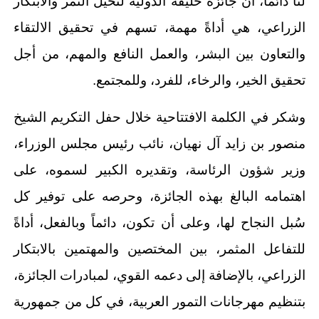
لنا دائماً، أن جائزة خليفة الدولية لنخيل التمر والابتكار
الزراعي، هي أداةً مهمة، تسهم في تحقيق الالتقاء
والتعاون بين البشر، والعمل النافع والمهم، من أجل
تحقيق الخير، والرخاء، للفرد، وللمجتمع.
وشكر في الكلمة الافتتاحية خلال حفل التكريم الشيخ
منصور بن زايد آل نهيان، نائب رئيس مجلس الوزراء،
وزير شؤون الرئاسة، وتقديره الكبير لسموه، على
اهتمامه البالغ بهذه الجائزة، وحرصه على توفير كل
سُبل النجاح لها، وعلى أن تكون، دائماً وبالفعل، أداةً
للتفاعل المثمر، بين المختصين والمهتمين بالابتكار
الزراعي، بالإضافة إلى دعمه القوي، لمبادرات الجائزة،
بتنظيم مهرجانات التمور العربية، في كل من جمهورية