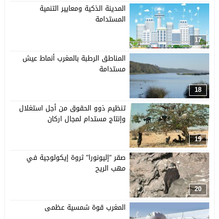
المدينة الذكية ومعايير التنمية
المستدامة
17
المناطق الرطبة بالمغرب أنماط عيش
مستدامة
18
تنظيم ذوو الحقوق من أجل استغلال
وإنتاج مستدام لمجال اركان
19
صقر “إليونورا” ثروة إيكولوجية في
مهب الريح
20
المغرب قوة شمسية عظمى