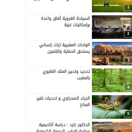
1
السياحة القروية آفاق واعدة
وإمكانيات غنية
2
الواحات المغربية تراث إنساني
يستحق الحماية والتثمين
3
تحديد وتدبير الملك الغابوي
بالمغرب
4
الجراد الصحراوي و تحديات تغير
المناخ
5
الدكتور زايد : دراسة أكاديمية
وطنية لقياس البصمة الكربونية