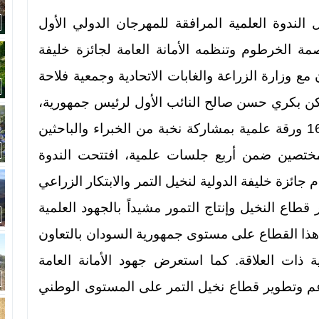
م الأربعاء 6 ديسمبر 2017 أعمال الندوة العلمية المرافقة للمهرجان الدولي الأول
 تستضيفه العاصمة الخرطوم وتنظمه الأمانة العامة لجائزة خليفة
ن مع وزارة الزراعة والغابات الاتحادية وجمعية فلاحة
 ركن بكري حسن صالح النائب الأول لرئيس جمهورية،
رئيس مجلس الوزراء بالسودان، قدمت فيه 16 ورقة علمية بمشاركة نخبة من الخبراء والباحثين
المختصين ضمن أربع جلسات علمية، افتتحت الندوة
 جائزة خليفة الدولية لنخيل التمر والابتكار الزراعي
طاع النخيل وإنتاج التمور مشيداً بالجهود العلمية
ذا القطاع على مستوى جمهورية السودان بالتعاون
ية ذات العلاقة. كما استعرض جهود الأمانة العامة
وتطوير قطاع نخيل التمر على المستوى الوطني