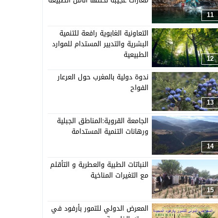
مغارات عجيبة نحتتها أنامل الطبيعة
11
التعاونية الغابوية رافعة للتنمية
البشرية والتدبير المستدام للموارد
الطبيعية
12
ندوة دولية بالمغرب حول العرعار
الفواح
13
الجامعة القروية:المناطق الجبلية
ورهانات التنمية المستدامة
14
النباتات الطبية والعطرية و التأقلم
مع التغيرات المناخية
15
المعرض الدولي للتمور بأرفود في