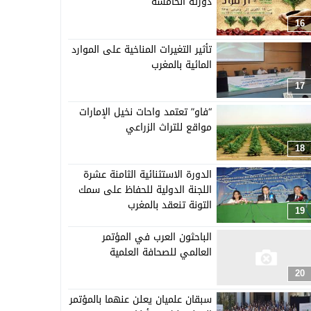
دورته الخامسة
16
تأثير التغيرات المناخية على الموارد
المائية بالمغرب
17
“فاو” تعتمد واحات نخيل الإمارات
مواقع للتراث الزراعي
18
الدورة الاستثنائية الثامنة عشرة
اللجنة الدولية للحفاظ على سمك
التونة تنعقد بالمغرب
19
الباحثون العرب في المؤتمر
العالمي للصحافة العلمية
20
سبقان علميان يعلن عنهما بالمؤتمر